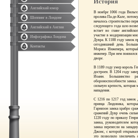
История
Английский юмор
В ноябре 1066 года Вильге
пролива Па-де-Кале, потому
Шоппинг в Лондоне
началось строительство пе
следующего года шло возвед
Английский в Англии
встает во главе английск
участие в модернизации мно
Инфографика Лондона
Дувра. К 1188 году замок п
сегодняшний день. Больш
Контакты
Мориса Инженера, которы
инженер. При нем появился 
дворе.
В 1189 году умер король Ге
достроен. В 1204 году заве
Иоанн. Большинство р
обороноспособности замка.
сильную крепость, которая
нападения.
C 1216 по 1217 год замок 
принца Людовика, котор
Гарнизон замка храбро сраж
сражений Дувр очень сильно
1220 году по приказу Генри
замка, руководителем кот
замка перенесли на западн
Джонс, с которой открывал
это позволило увеличить 