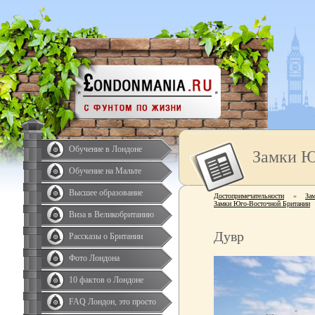
Обучение в Лондоне
Замки Ю
Обучение на Мальте
Высшее образование
Достопримечательности
»
За
Замки Юго-Восточной Британии
Виза в Великобританию
Дувр
Рассказы о Британии
Фото Лондона
10 фактов о Лондоне
FAQ Лондон, это просто