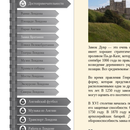
Достопримечательности
Рынки Лондона
Площади Лондона
Парки Англии
Замки Британии
Пляжи Великобритании
Замок Дувр
—
это очень 
имеет хорошее стратегич
Театры Лондона
проливом Па-де-Кале, котор
сентябре 1066 года по прик
Музеи Лондона
возведение деревянного ук
Храмы и соборы
позиции. Все средневековье
Мосты Лондона
Во время правления Генр
форму, которая представ
Экскурсии Лондона
расположенными одна за др
тех лет. В 1250 году зам
Скверы Лондона
могут оценить его посетите
Английский футбол
В XVI столетии началась п
его защитные способности.
Музыка из Англии
1750 году. В 1870 году в
артиллерийских батарей.
Транспорт Лондона
обороноспособность замка 
Работа в Лондоне