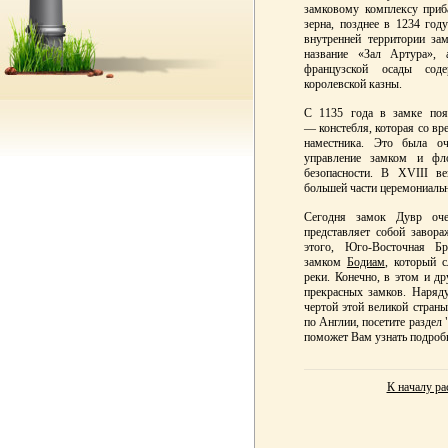
замковому комплексу приб
зерна, позднее в 1234 год
внутренней территории за
название «Зал Артура», 
французской осады сод
королевской казны.
С 1135 года в замке поя
—
констебля, которая со вр
наместника. Это была о
управление замком и фло
безопасности. В XVIII ве
большей части церемониальн
Сегодня замок Дувр оче
представляет собой завор
этого, Юго-Восточная Бр
замком
Бодиам
, который 
реки. Конечно, в этом и д
прекрасных замков. Наряд
чертой этой великой страны
по Англии, посетите раздел 
поможет Вам узнать подробн
К началу ра