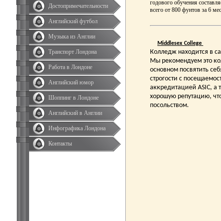
годового обучения составля
Достопримечательности
всего от 800 фунтов за 6 ме
Английский футбол
Музыка из Англии
Middlesex College
Транспорт Лондона
Колледж находится в са
Мы рекомендуем это ко
Работа в Лондоне
основном посвятить себя
строгости с посещаемос
Английский юмор
аккредитацией ASIC, а 
хорошую репутацию, чт
Шоппинг в Лондоне
посольством.
Английский в Англии
Инфографика Лондона
Контакты