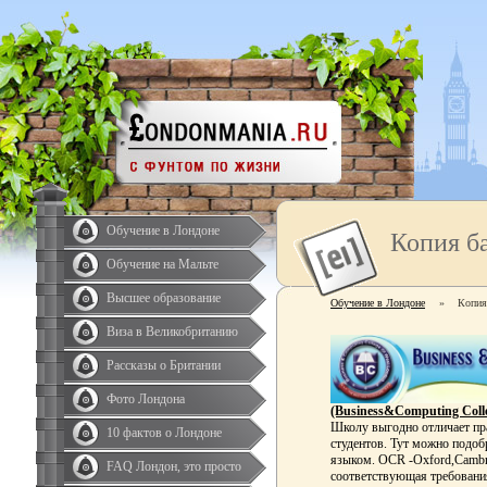
Обучение в Лондоне
Копия б
Обучение на Мальте
Высшее образование
Обучение в Лондоне
»
Копия
Виза в Великобританию
Рассказы о Британии
Фото Лондона
(Business&Computing Coll
Школу выгодно отличает пр
10 фактов о Лондоне
студентов. Тут можно подоб
языком. OCR -Oxford,Cambr
FAQ Лондон, это просто
соответствующая требовани