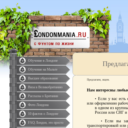
Обучение в Лондоне
Предлаг
Обучение на Мальте
Высшее образование
Предлагаем, ищем.
Виза в Великобританию
Нам интересны любые
Рассказы о Британии
• Если у вас есть с
или оформлению рабоч
Фото Лондона
в одном из крупн
России или СНГ и вы
10 фактов о Лондоне
• Если вы занима
FAQ Лондон, это просто
транспортировкой или 