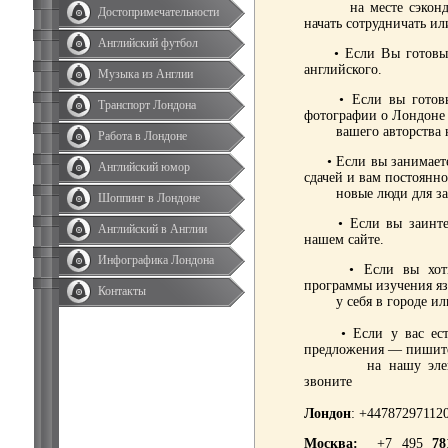
на месте сэкондхэн
Достопримечательности
начать сотрудничать ил
Английский футбол
• Если Вы готовы бр
английского.
Музыка из Англии
• Если вы готовы ра
Транспорт Лондона
фотографии о Лондоне 
вашего авторства на
Работа в Лондоне
• Если вы занимаете
Английский юмор
сдачей и вам постоянн
новые люди для зас
Шоппинг в Лондоне
• Если вы заинтере
Английский в Англии
нашем сайте.
Инфографика Лондона
• Если вы хотите 
программы изучения я
Контакты
у себя в городе или 
• Если у вас есть 
предложения — пишит
на нашу электропо
звоните
Лондон
: +44787297112
Москва:
+7 495
78