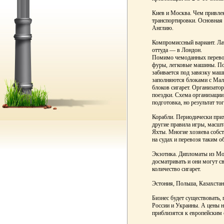
Киев и Москва. Чем привле
транспортировки. Основная
Англию.
Компромиссный вариант. Лат
оттуда — в Лондон.
Помимо чемоданных перевозо
фуры, легковые машины. П
забивается под завязку маши
заполняются блоками с Маль
блоков сигарет. Организато
поездки. Схема организации
подготовка, но результат тог
Корабли. Периодически прих
другие правила игры, масшт
Яхты. Многие хозяева собст
на судах и перевозя таким о
Экзотика. Дипломаты из Мо
досматривать и они могут с
количество сигарет.
Эстония, Польша, Казахстан,
Бизнес будет существовать, 
России и Украины. А цены н
приблизятся к европейским 