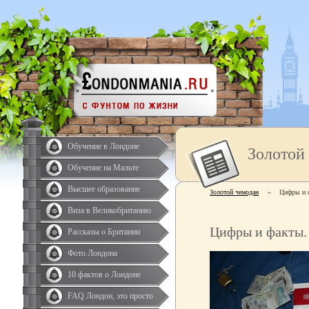
Обучение в Лондоне
Золотой
Обучение на Мальте
Высшее образование
Золотой чемодан
»
Цифры и 
Виза в Великобританию
Цифры и факты.
Рассказы о Британии
Фото Лондона
10 фактов о Лондоне
FAQ Лондон, это просто