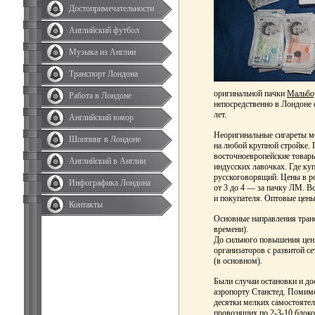
Достопримечательности
Английский футбол
Музыка из Англии
Транспорт Лондона
оригинальной пачки
Мальбо
Работа в Лондоне
непосредственно в Лондоне 
лет.
Английский юмор
Неоригинальные сигареты м
Шоппинг в Лондоне
на любой крупной стройке.
восточноевропейские товары
Английский в Англии
индусских лавочках. Где ку
русскоговорящий. Цены в ро
Инфографика Лондона
от 3 до 4
—
за пачку ЛМ. Вс
и покупателя. Оптовые цены
Контакты
Основные направления транс
времени).
До сильного повышения цен 
организаторов с развитой се
(в основном).
Были случаи остановки и до
аэропорту Станстед. Помим
десятки мелких самостояте
провозящих по 2-3-10 блоков