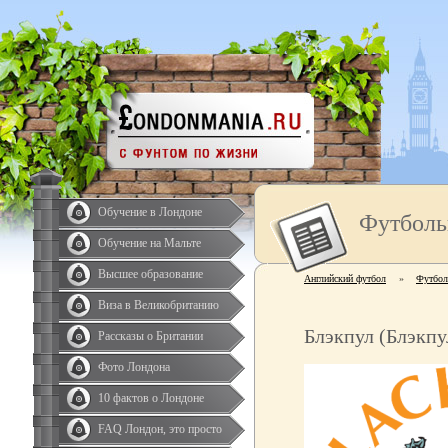
Обучение в Лондоне
Футболь
Обучение на Мальте
Высшее образование
Английский футбол
»
Футбол
Виза в Великобританию
Блэкпул (Блэкпу
Рассказы о Британии
Фото Лондона
10 фактов о Лондоне
FAQ Лондон, это просто