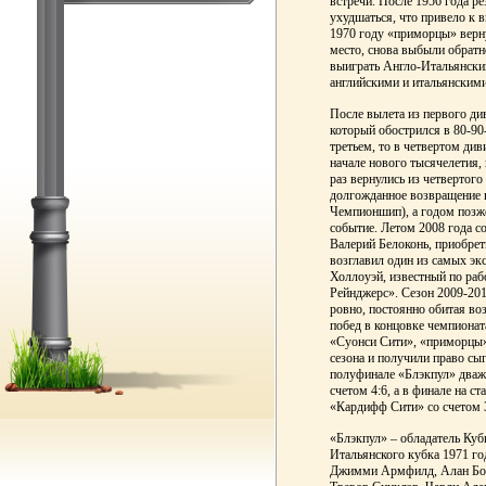
встречи. После 1956 года р
ухудшаться, что привело к в
1970 году «приморцы» верну
место, снова выбыли обратн
выиграть Англо-Итальянски
английскими и итальянским
После вылета из первого ди
который обострился в 80-90-
третьем, то в четвертом ди
начале нового тысячелетия,
раз вернулись из четвертого
долгожданное возвращение 
Чемпионшип), а годом позж
событие. Летом 2008 года с
Валерий Белоконь, приобрет
возглавил один из самых эк
Холлоуэй, известный по раб
Рейнджерс». Сезон 2009-20
ровно, постоянно обитая во
побед в концовке чемпионат
«Суонси Сити», «приморцы» 
сезона и получили право сы
полуфинале «Блэкпул» два
счетом 4:6, а в финале на 
«Кардифф Сити» со счетом 3
«Блэкпул» – обладатель Куб
Итальянского кубка 1971 го
Джимми Армфилд, Алан Бол