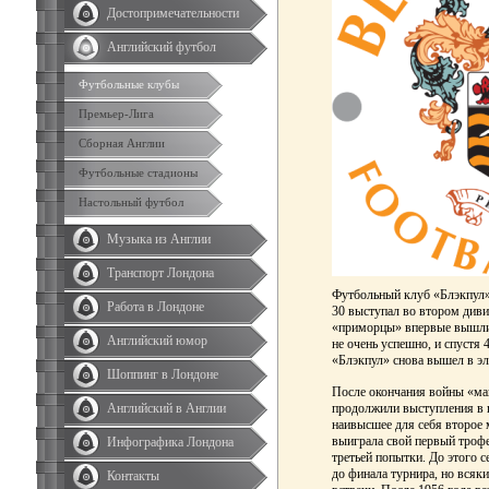
Достопримечательности
Английский футбол
Футбольные клубы
Премьер-Лига
Сборная Англии
Футбольные стадионы
Настольный футбол
Музыка из Англии
Транспорт Лондона
Футбольный клуб «Блэкпул» 
Работа в Лондоне
30 выступал во втором диви
«приморцы» впервые вышли 
Английский юмор
не очень успешно, и спустя 
«Блэкпул» снова вышел в эли
Шоппинг в Лондоне
После окончания войны «ма
Английский в Англии
продолжили выступления в п
наивысшее для себя второе м
выиграла свой первый трофе
Инфографика Лондона
третьей попытки. До этого 
до финала турнира, но вся
Контакты