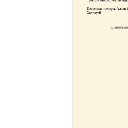
Тревор Синклэр, Чарли Ада
Известные тренеры: Аллан Б
Холлоуэй.
К началу ра