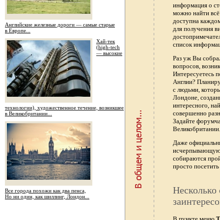
информация о ст
можно найти всё
доступна каждо
Английские железные дороги — самые старые
для получения в
в Европе...
достопримечател
Хай-тек
список информац
(high-tech
— высокие
Раз уж Вы собра
вопросов, возник
Интересуетесь п
Англии? Планиру
с людьми, котор
Лондоне, создан
интересного, най
технологии), художественное течение, возникшее
совершенно раз
в Великобритании...
Задайте форумч
Великобритании.
Даже официальны
исчерпывающую 
собираются прой
просто посетить 
Несколько 
Все города похожи как два пенса,
Но ни один, как шиллинг, Лондон...
заинтересо
В пункте меню
Т