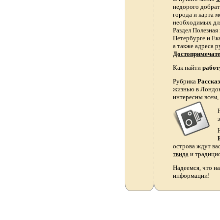
недорого добрать
города и карта 
необходимых для
Раздел Полезная
Петербурге и Ек
а также адреса р
Достопримечат
Как найти
работ
Рубрика
Расска
жизнью в Лондон
интересны всем,
острова ждут ва
твида
и традици
Надеемся, что на
информации!