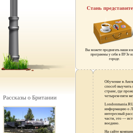
Стань представит
Вы можете продвигать наши я
программы у себя в ВУЗе и
городе.
Обучение в Англ
способ выучить 
стране, где прож
четырем-пяти ме
Рассказы о Британии
Londonmania.RU 
информацию о Ло
интересный расс
части, это — ис
воедино.
На сайте компа