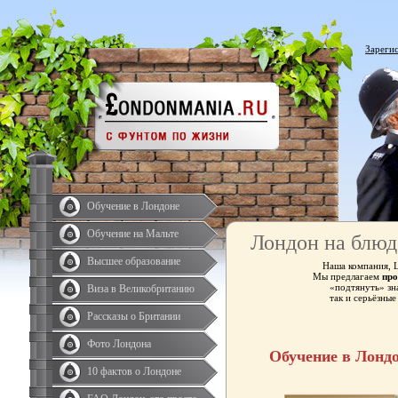
Зареги
Обучение в Лондоне
Обучение на Мальте
Лондон на блюд
Высшее образование
Наша компания, 
Мы предлагаем
про
«подтянуть» зн
Виза в Великобританию
так и серьёзны
Рассказы о Британии
Фото Лондона
Обучение в Лонд
10 фактов о Лондоне