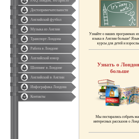
FAQ Лондон, это просто
Достопримечательности
Английский футбол
Музыка из Англии
Узнайте о наших программах и
языка в Англии больше! Язы
Транспорт Лондона
курсы для детей и взрослы
Работа в Лондоне
Английский юмор
Узнать о Лондон
Шоппинг в Лондоне
больше
Английский в Англии
Инфографика Лондона
Контакты
Мы постарались собрать ма
интересных рассказов о Лонд