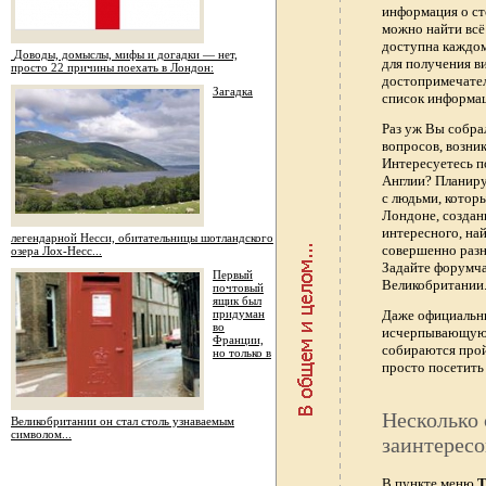
информация о ст
можно найти всё
доступна каждо
Доводы, домыслы, мифы и догадки — нет,
для получения в
просто 22 причины поехать в Лондон:
достопримечател
Загадка
список информац
Раз уж Вы собра
вопросов, возник
Интересуетесь п
Англии? Планиру
с людьми, котор
Лондоне, создан
интересного, най
легендарной Несси, обитательницы шотландского
совершенно раз
озера Лох-Несс...
Задайте форумч
Первый
Великобритании.
почтовый
ящик был
придуман
Даже официальны
во
исчерпывающую 
Франции,
собираются прой
но только в
просто посетить 
Несколько 
Великобритании он стал столь узнаваемым
символом...
заинтересо
В пункте меню
Т