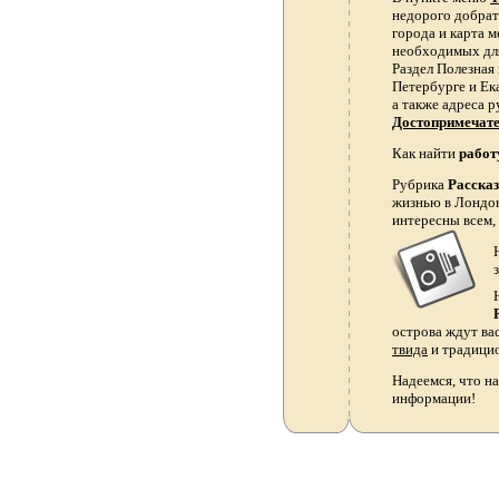
недорого добрать
города и карта 
необходимых для
Раздел Полезная
Петербурге и Ек
а также адреса р
Достопримечат
Как найти
работ
Рубрика
Расска
жизнью в Лондон
интересны всем,
острова ждут ва
твида
и традици
Надеемся, что на
информации!