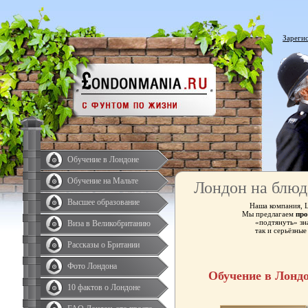
Зареги
Обучение в Лондоне
Обучение на Мальте
Лондон на блюд
Высшее образование
Наша компания, 
Мы предлагаем
про
«подтянуть» зн
Виза в Великобританию
так и серьёзны
Рассказы о Британии
Фото Лондона
Обучение в Лонд
10 фактов о Лондоне