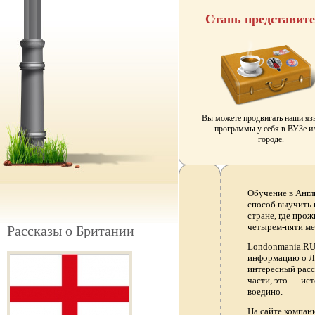
Стань представит
Вы можете продвигать наши я
программы у себя в ВУЗе и
городе.
Обучение в Англ
способ выучить 
стране, где прож
четырем-пяти ме
Рассказы о Британии
Londonmania.RU 
информацию о Ло
интересный расс
части, это — ис
воедино.
На сайте компа