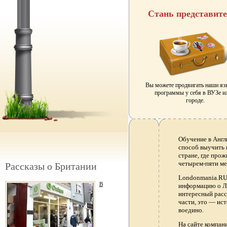
Стань представит
Вы можете продвигать наши я
программы у себя в ВУЗе и
городе.
Обучение в Англ
способ выучить 
стране, где прож
четырем-пяти ме
Рассказы о Британии
Londonmania.RU 
В
информацию о Ло
интересный расс
части, это — ис
воедино.
На сайте компа