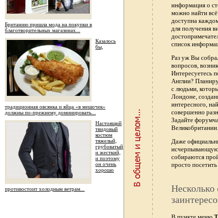
информация о ст
можно найти всё
доступна каждо
Британию пришла мода на покупки в
для получения в
благотворительных магазинах...
достопримечател
Казалось
список информац
бы,
Раз уж Вы собра
вопросов, возник
Интересуетесь п
Англии? Планиру
с людьми, котор
Лондоне, создан
интересного, най
традиционная овсянка и яйца «в мешочек»
совершенно раз
должны по-прежнему доминировать...
Задайте форумч
Настоящий
Великобритании.
твидовый
костюм
тяжелый,
Даже официальны
грубоватый
исчерпывающую 
и жесткий,
собираются прой
и поэтому
он очень
просто посетить 
хорошо
Несколько 
противостоит холодным ветрам...
заинтересо
В пункте меню
Т