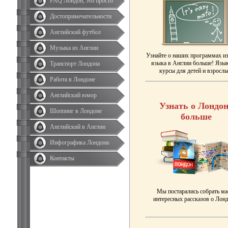
FAQ Лондон, это просто
Достопримечательности
Английский футбол
Музыка из Англии
Узнайте о наших программах и
языка в Англии больше! Язы
Транспорт Лондона
курсы для детей и взрослы
Работа в Лондоне
Английский юмор
Узнать о Лондон
Шоппинг в Лондоне
больше
Английский в Англии
Инфографика Лондона
Контакты
Мы постарались собрать ма
интересных рассказов о Лонд