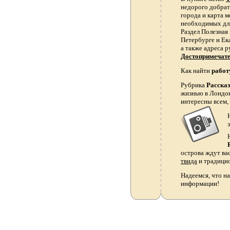
недорого добрать
города и карта 
необходимых для
Раздел Полезная
Петербурге и Ек
а также адреса р
Достопримечат
Как найти
работ
Рубрика
Расска
жизнью в Лондон
интересны всем,
острова ждут ва
твида
и традици
Надеемся, что на
информации!