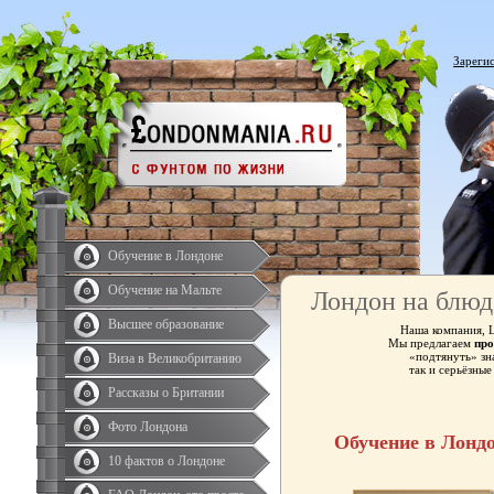
Зареги
Обучение в Лондоне
Обучение на Мальте
Лондон на блюд
Высшее образование
Наша компания, 
Мы предлагаем
про
«подтянуть» зн
Виза в Великобританию
так и серьёзны
Рассказы о Британии
Фото Лондона
Обучение в Лонд
10 фактов о Лондоне