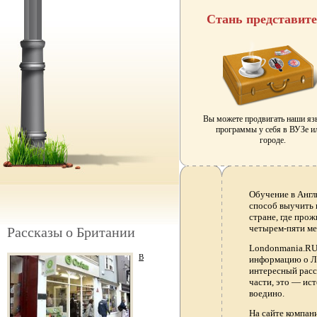
Стань представит
Вы можете продвигать наши я
программы у себя в ВУЗе и
городе.
Обучение в Англ
способ выучить 
стране, где прож
четырем-пяти ме
Рассказы о Британии
Londonmania.RU 
В
информацию о Ло
интересный расс
части, это — ис
воедино.
На сайте компа