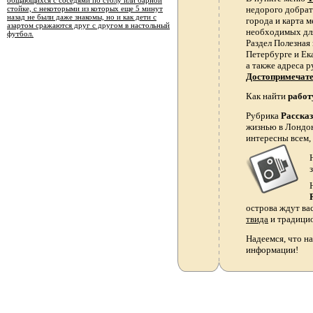
стойке, с некоторыми из которых еще 5 минут
недорого добрать
назад не были даже знакомы, но и как дети с
города и карта 
азартом сражаются друг с другом в настольный
необходимых для
футбол.
Раздел Полезная
Петербурге и Ек
а также адреса р
Достопримечат
Как найти
работ
Рубрика
Расска
жизнью в Лондон
интересны всем,
острова ждут ва
твида
и традици
Надеемся, что на
информации!