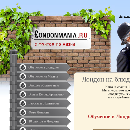
Зареги
Обучение в Лондоне
Обучение на Мальте
Лондон на блюд
Высшее образование
Наша компания, 
Мы предлагаем
про
«подтянуть» зн
Виза в Великобританию
так и серьёзны
Рассказы о Британии
Фото Лондона
Обучение в Лонд
10 фактов о Лондоне