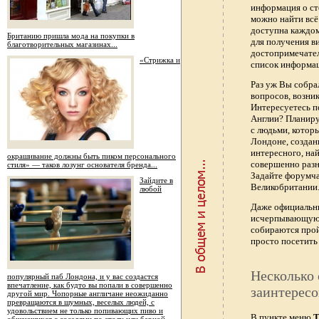
информация о ст
можно найти всё
доступна каждо
Британию пришла мода на покупки в
для получения в
благотворительных магазинах...
достопримечател
«Стрижка и
список информац
Раз уж Вы собра
вопросов, возник
Интересуетесь п
Англии? Планиру
с людьми, котор
Лондоне, создан
интересного, най
окрашивание должны быть пиком персонального
совершенно раз
стиля» — таков лозунг основателя бренда...
Задайте форумч
Зайдите в
Великобритании.
любой
Даже официальны
исчерпывающую 
собираются прой
просто посетить 
Несколько 
популярный паб Лондона, и у вас создастся
впечатление, как будто вы попали в совершенно
заинтересо
другой мир. Чопорные англичане неожиданно
превращаются в шумных, веселых людей, с
удовольствием не только попивающих пиво и
В пункте меню
Т
общающихся с соседями по столу или барной