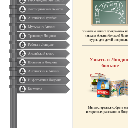
FAQ Лондон, это просто
Достопримечательности
Английский футбол
Музыка из Англии
Узнайте о наших программах и
языка в Англии больше! Язы
Транспорт Лондона
курсы для детей и взрослы
Работа в Лондоне
Английский юмор
Узнать о Лондон
Шоппинг в Лондоне
больше
Английский в Англии
Инфографика Лондона
Контакты
Мы постарались собрать ма
интересных рассказов о Лонд