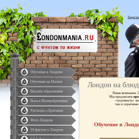
Зареги
Обучение в Лондоне
Обучение на Мальте
Лондон на блюд
Высшее образование
Наша компания, 
Мы предлагаем
про
«подтянуть» зн
Виза в Великобританию
так и серьёзны
Рассказы о Британии
Фото Лондона
Обучение в Лонд
10 фактов о Лондоне