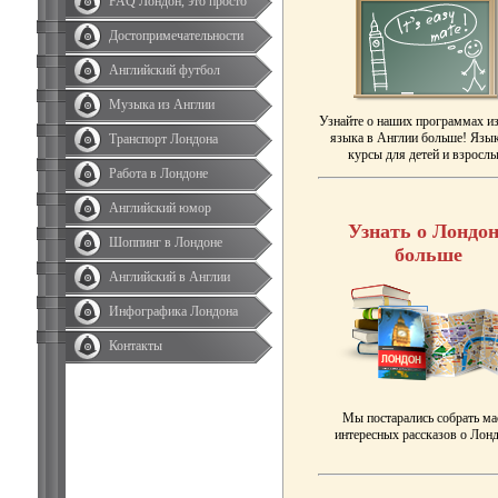
FAQ Лондон, это просто
Достопримечательности
Английский футбол
Музыка из Англии
Узнайте о наших программах и
языка в Англии больше! Язы
Транспорт Лондона
курсы для детей и взрослы
Работа в Лондоне
Английский юмор
Узнать о Лондон
Шоппинг в Лондоне
больше
Английский в Англии
Инфографика Лондона
Контакты
Мы постарались собрать ма
интересных рассказов о Лонд