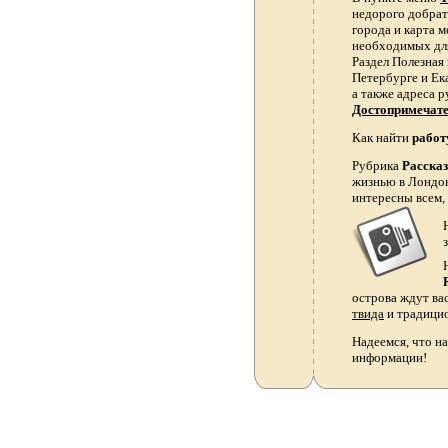
недорого добрать
города и карта 
необходимых для
Раздел Полезная
Петербурге и Ек
а также адреса р
Достопримечат
Как найти
работ
Рубрика
Расска
жизнью в Лондон
интересны всем,
острова ждут ва
твида
и традици
Надеемся, что на
информации!