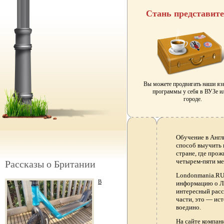
Стань представит
Вы можете продвигать наши я
программы у себя в ВУЗе и
городе.
Обучение в Англ
способ выучить 
стране, где прож
четырем-пяти ме
Рассказы о Британии
Londonmania.RU 
В
информацию о Ло
интересный расс
части, это — ис
воедино.
На сайте компа