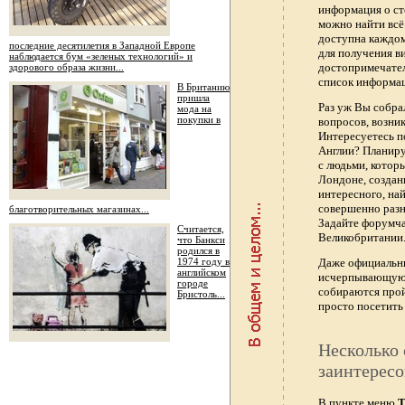
информация о ст
можно найти всё
доступна каждо
последние десятилетия в Западной Европе
для получения в
наблюдается бум «зеленых технологий» и
достопримечател
здорового образа жизни...
список информац
В Британию
пришла
Раз уж Вы собра
мода на
покупки в
вопросов, возник
Интересуетесь п
Англии? Планиру
с людьми, котор
Лондоне, создан
интересного, най
совершенно раз
благотворительных магазинах...
Задайте форумч
Считается,
Великобритании.
что Банкси
родился в
1974 году в
Даже официальны
английском
исчерпывающую 
городе
собираются прой
Бристоль...
просто посетить 
Несколько 
заинтересо
В пункте меню
Т