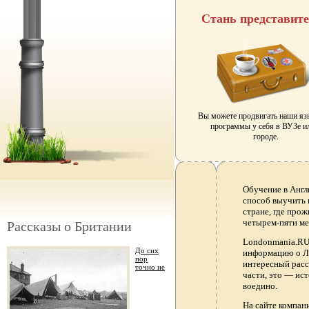
Стань представит
Вы можете продвигать наши я
программы у себя в ВУЗе и
городе.
Обучение в Англ
способ выучить 
стране, где прож
четырем-пяти ме
Рассказы о Британии
Londonmania.RU 
До сих
информацию о Ло
пор
интересный расс
точно не
части, это — ис
воедино.
На сайте компа