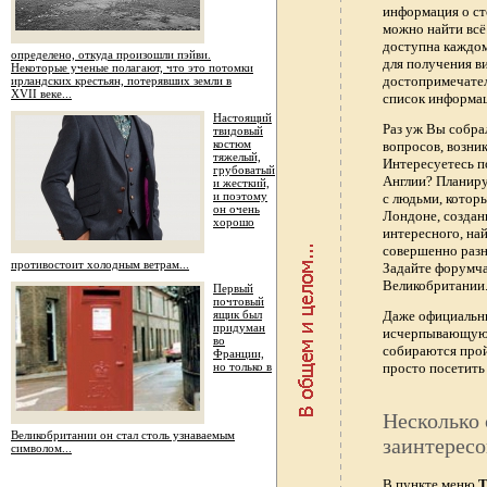
информация о ст
можно найти всё
доступна каждо
определено, откуда произошли пэйви.
для получения в
Некоторые ученые полагают, что это потомки
достопримечател
ирландских крестьян, потерявших земли в
XVII веке...
список информац
Настоящий
Раз уж Вы собра
твидовый
костюм
вопросов, возник
тяжелый,
Интересуетесь п
грубоватый
Англии? Планиру
и жесткий,
и поэтому
с людьми, котор
он очень
Лондоне, создан
хорошо
интересного, най
совершенно раз
противостоит холодным ветрам...
Задайте форумч
Великобритании.
Первый
почтовый
ящик был
Даже официальны
придуман
исчерпывающую 
во
собираются прой
Франции,
но только в
просто посетить 
Несколько 
Великобритании он стал столь узнаваемым
заинтересо
символом...
В пункте меню
Т