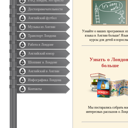
FAQ Лондон, это просто
Достопримечательности
Английский футбол
Музыка из Англии
Узнайте о наших программах и
языка в Англии больше! Язы
Транспорт Лондона
курсы для детей и взрослы
Работа в Лондоне
Английский юмор
Узнать о Лондон
Шоппинг в Лондоне
больше
Английский в Англии
Инфографика Лондона
Контакты
Мы постарались собрать ма
интересных рассказов о Лонд