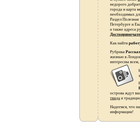
недорого добрать
города и карта 
необходимых для
Раздел Полезная
Петербурге и Ек
а также адреса р
Достопримечат
Как найти
работ
Рубрика
Расска
жизнью в Лондон
интересны всем,
острова ждут ва
твида
и традици
Надеемся, что на
информации!