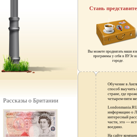
Стань представит
Вы можете продвигать наши я
программы у себя в ВУЗе и
городе.
Обучение в Англ
способ выучить 
стране, где прож
четырем-пяти ме
Рассказы о Британии
Londonmania.RU 
информацию о Ло
интересный расс
части, это — ис
воедино.
На сайте компа