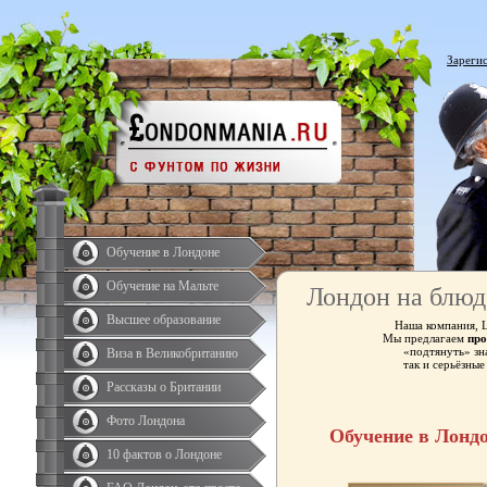
Зареги
Обучение в Лондоне
Обучение на Мальте
Лондон на блюд
Высшее образование
Наша компания, 
Мы предлагаем
про
«подтянуть» зн
Виза в Великобританию
так и серьёзны
Рассказы о Британии
Фото Лондона
Обучение в Лонд
10 фактов о Лондоне