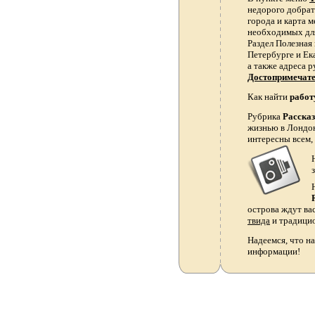
недорого добрать
города и карта 
необходимых для
Раздел Полезная
Петербурге и Ек
а также адреса р
Достопримечат
Как найти
работ
Рубрика
Расска
жизнью в Лондон
интересны всем,
острова ждут ва
твида
и традици
Надеемся, что на
информации!