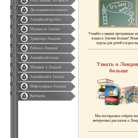
FAQ Лондон, это просто
Достопримечательности
Английский футбол
Музыка из Англии
Узнайте о наших программах и
языка в Англии больше! Язы
Транспорт Лондона
курсы для детей и взрослы
Работа в Лондоне
Английский юмор
Узнать о Лондон
Шоппинг в Лондоне
больше
Английский в Англии
Инфографика Лондона
Контакты
Мы постарались собрать ма
интересных рассказов о Лонд