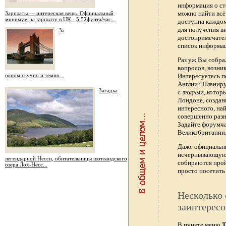
информация о ст
можно найти всё
Зарплаты — интересная вещь. Официальный
минимум на зарплату в UK - 5.52фунта/час...
доступна каждо
для получения в
За
достопримечател
список информац
Раз уж Вы собра
вопросов, возник
окном скучно и темно...
Интересуетесь п
Англии? Планиру
Загадка
с людьми, котор
Лондоне, создан
интересного, най
совершенно раз
Задайте форумч
Великобритании.
Даже официальны
исчерпывающую 
легендарной Несси, обитательницы шотландского
собираются прой
озера Лох-Несс...
просто посетить 
Несколько 
заинтересо
В пункте меню
Т