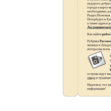
недорого добрать
города и карта 
необходимых для
Раздел Полезная
Петербурге и Ек
а также адреса р
Достопримечат
Как найти
работ
Рубрика
Расска
жизнью в Лондон
интересны всем,
острова ждут ва
твида
и традици
Надеемся, что на
информации!