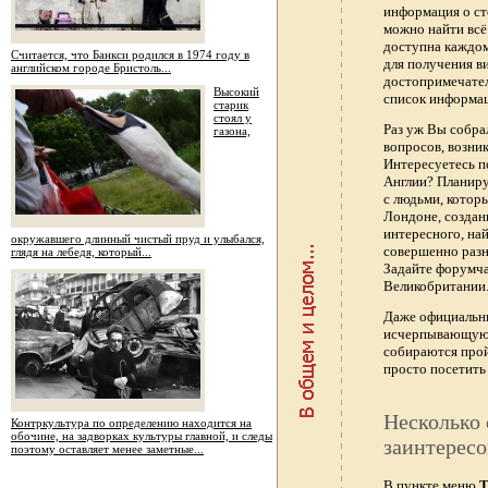
информация о ст
можно найти всё
доступна каждо
Считается, что Банкси родился в 1974 году в
для получения в
английском городе Бристоль...
достопримечател
Высокий
список информац
старик
стоял у
Раз уж Вы собра
газона,
вопросов, возник
Интересуетесь п
Англии? Планиру
с людьми, котор
Лондоне, создан
интересного, най
окружавшего длинный чистый пруд и улыбался,
совершенно раз
глядя на лебедя, который...
Задайте форумч
Великобритании.
Даже официальны
исчерпывающую 
собираются прой
просто посетить 
Несколько 
Контркультура по определению находится на
обочине, на задворках культуры главной, и следы
заинтересо
поэтому оставляет менее заметные...
В пункте меню
Т