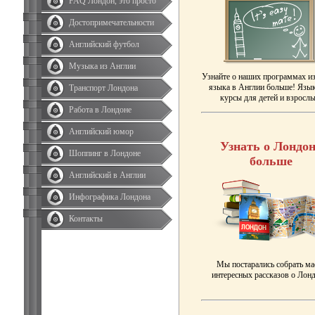
FAQ Лондон, это просто
Достопримечательности
Английский футбол
Музыка из Англии
Узнайте о наших программах и
языка в Англии больше! Язы
Транспорт Лондона
курсы для детей и взрослы
Работа в Лондоне
Английский юмор
Узнать о Лондон
Шоппинг в Лондоне
больше
Английский в Англии
Инфографика Лондона
Контакты
Мы постарались собрать ма
интересных рассказов о Лонд