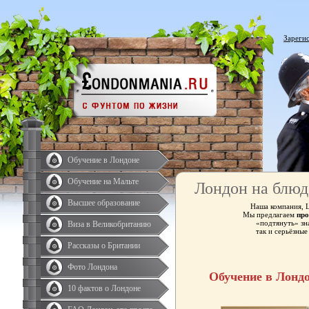
Зареги
Обучение в Лондоне
Обучение на Мальте
Лондон на блюд
Высшее образование
Наша компания, 
Мы предлагаем
про
«подтянуть» зн
Виза в Великобританию
так и серьёзны
Рассказы о Британии
Фото Лондона
Обучение в Лонд
10 фактов о Лондоне