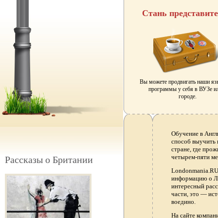
Стань представит
Вы можете продвигать наши я
программы у себя в ВУЗе и
городе.
Обучение в Англ
способ выучить 
стране, где прож
четырем-пяти ме
Рассказы о Британии
Londonmania.RU 
информацию о Ло
интересный расс
части, это — ис
воедино.
На сайте компа