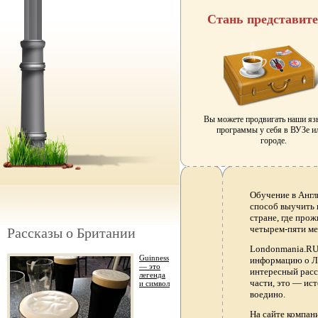
Стань представит
Вы можете продвигать наши я
программы у себя в ВУЗе и
городе.
Обучение в Англ
способ выучить 
стране, где прож
четырем-пяти ме
Рассказы о Британии
Londonmania.RU 
Guinness
информацию о Ло
— это
интересный расс
легенда
части, это — ис
и символ
воедино.
На сайте компа