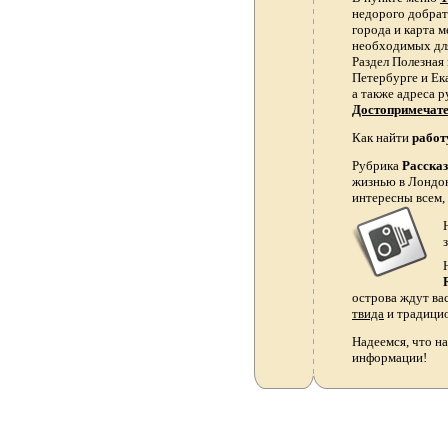
недорого добрать
города и карта 
необходимых для
Раздел Полезная
Петербурге и Ек
а также адреса р
Достопримечат
Как найти
работ
Рубрика
Расска
жизнью в Лондон
интересны всем,
острова ждут ва
твида
и традици
Надеемся, что на
информации!