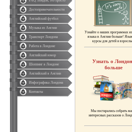
FAQ Лондон, это просто
Достопримечательности
Английский футбол
Музыка из Англии
Узнайте о наших программах и
языка в Англии больше! Язы
Транспорт Лондона
курсы для детей и взрослы
Работа в Лондоне
Английский юмор
Узнать о Лондон
Шоппинг в Лондоне
больше
Английский в Англии
Инфографика Лондона
Контакты
Мы постарались собрать ма
интересных рассказов о Лонд