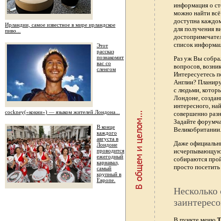
информация о ст
можно найти всё
доступна каждо
Ирландии, самое известное в мире ирландское
для получения в
пиво...
достопримечател
список информац
Этот
рассказ
познакомит
Раз уж Вы собра
вас со
вопросов, возник
сленгом
Интересуетесь п
Англии? Планиру
с людьми, котор
Лондоне, создан
интересного, най
сockney(«кокни») — языком жителей Лондона...
совершенно раз
Задайте форумч
В конце
Великобритании.
каждого
августа в
Даже официальны
Лондоне
проводится
исчерпывающую 
ежегодный
собираются прой
карнавал,
просто посетить 
самый
крупный в
Европе.
Несколько 
заинтересо
В пункте меню
Т