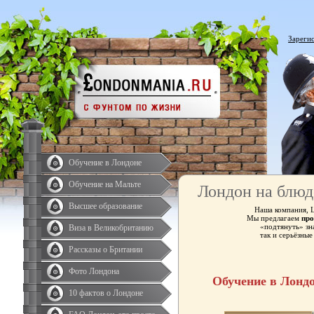
Зареги
Обучение в Лондоне
Обучение на Мальте
Лондон на блюд
Высшее образование
Наша компания, 
Мы предлагаем
про
«подтянуть» зн
Виза в Великобританию
так и серьёзны
Рассказы о Британии
Фото Лондона
Обучение в Лонд
10 фактов о Лондоне