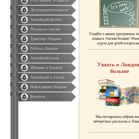
FAQ Лондон, это просто
Достопримечательности
Английский футбол
Музыка из Англии
Узнайте о наших программах и
языка в Англии больше! Язы
Транспорт Лондона
курсы для детей и взрослы
Работа в Лондоне
Английский юмор
Узнать о Лондон
Шоппинг в Лондоне
больше
Английский в Англии
Инфографика Лондона
Контакты
Мы постарались собрать ма
интересных рассказов о Лонд