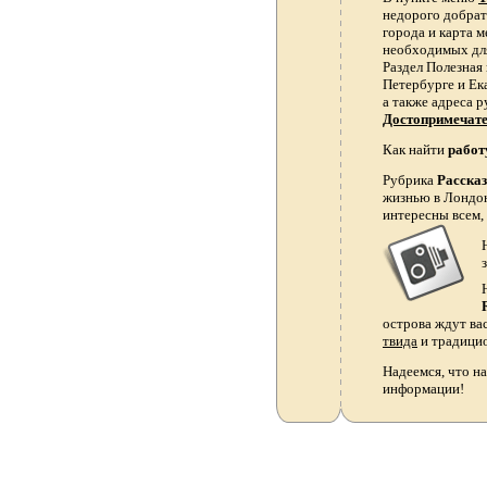
недорого добрать
города и карта 
необходимых для
Раздел Полезная
Петербурге и Ек
а также адреса р
Достопримечат
Как найти
работ
Рубрика
Расска
жизнью в Лондон
интересны всем,
острова ждут ва
твида
и традици
Надеемся, что на
информации!