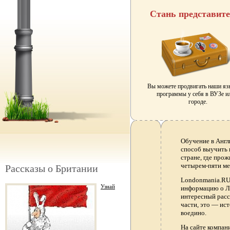
Стань представит
Вы можете продвигать наши я
программы у себя в ВУЗе и
городе.
Обучение в Англ
способ выучить 
стране, где прож
четырем-пяти ме
Рассказы о Британии
Londonmania.RU 
Узнай
информацию о Ло
интересный расс
части, это — ис
воедино.
На сайте компа