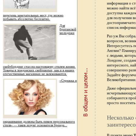
информация о ст
можно найти всё
доступна каждо
перечень замечательных мест, где можно
для получения в
побывать абсолютно бесплатно.
достопримечател
Для
список информац
британской
молодежи
Раз уж Вы собра
вопросов, возник
Интересуетесь п
Англии? Планиру
с людьми, котор
Лондоне, создан
интересного, най
скейтбординг стал по-настоящему стилем жизни.
совершенно раз
Товары в лондонских скейтшопах, как и в наших
отечественных магазинах не залеживаются.
Задайте форумч
Великобритании.
«Стрижка и
Даже официальны
исчерпывающую 
собираются прой
просто посетить 
Несколько 
окрашивание должны быть пиком персонального
заинтересо
стиля» — таков лозунг основателя бренда...
В пункте меню
Т