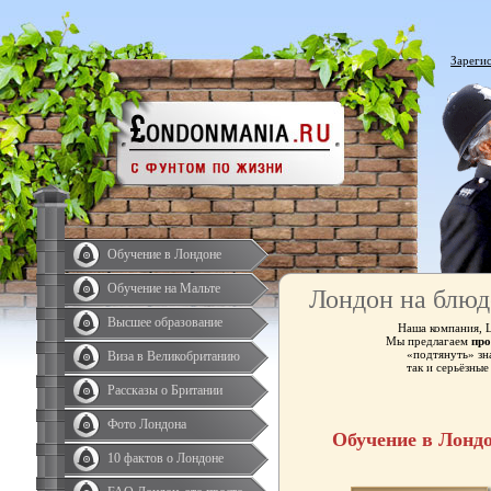
Зареги
Обучение в Лондоне
Обучение на Мальте
Лондон на блюд
Высшее образование
Наша компания, 
Мы предлагаем
про
«подтянуть» зн
Виза в Великобританию
так и серьёзны
Рассказы о Британии
Фото Лондона
Обучение в Лонд
10 фактов о Лондоне