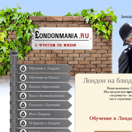
Зареги
Обучение в Лондоне
Обучение на Мальте
Лондон на блюд
Высшее образование
Наша компания, 
Мы предлагаем
про
«подтянуть» зн
Виза в Великобританию
так и серьёзны
Рассказы о Британии
Фото Лондона
Обучение в Лонд
10 фактов о Лондоне