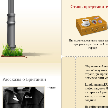
Стань представит
Вы можете продвигать наши я
программы у себя в ВУЗе и
городе.
Обучение в Англ
способ выучить 
стране, где прож
четырем-пяти ме
Рассказы о Британии
Londonmania.RU 
«Чисто
информацию о Ло
интересный расс
части, это — ис
воедино.
На сайте компа