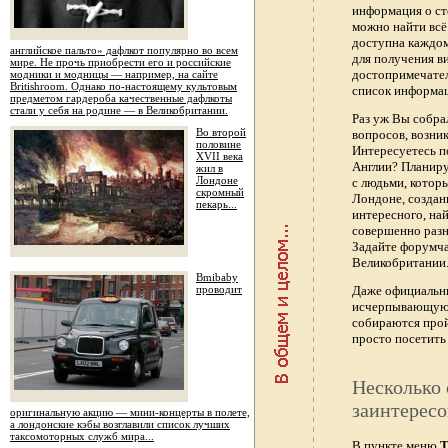
информация о ст
можно найти всё
доступна каждо
английское пальто» дафлкот популярно во всем
для получения в
мире. Не прочь приобрести его и российские
достопримечател
модники и модницы — например, на сайте
Britishroom. Однако по-настоящему культовым
список информац
предметом гардероба качественные дафлкоты
стали у себя на родине — в Великобритании.
Раз уж Вы собра
Во второй
вопросов, возник
половине
Интересуетесь п
XVII века
Англии? Планиру
жил в
Лондоне
с людьми, котор
скромный
Лондоне, создан
пекарь...
интересного, най
совершенно раз
Задайте форумч
Великобритании.
Bmibaby
проводит
Даже официальны
исчерпывающую 
собираются прой
просто посетить 
Несколько 
заинтересо
оригинальную акцию — мини-концерты в полете,
а лондонские кэбы возглавили список лучших
таксомоторных служб мира...
В пункте меню
Т