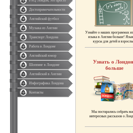
FAQ Лондон, это просто
Достопримечательности
Английский футбол
Музыка из Англии
Узнайте о наших программах и
языка в Англии больше! Язы
Транспорт Лондона
курсы для детей и взрослы
Работа в Лондоне
Английский юмор
Узнать о Лондон
Шоппинг в Лондоне
больше
Английский в Англии
Инфографика Лондона
Контакты
Мы постарались собрать ма
интересных рассказов о Лонд