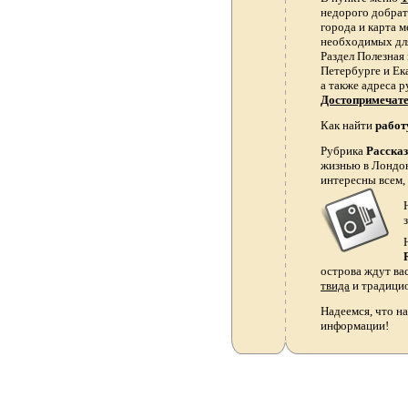
недорого добрать
города и карта 
необходимых для
Раздел Полезная
Петербурге и Ек
а также адреса р
Достопримечат
Как найти
работ
Рубрика
Расска
жизнью в Лондон
интересны всем,
острова ждут ва
твида
и традици
Надеемся, что на
информации!