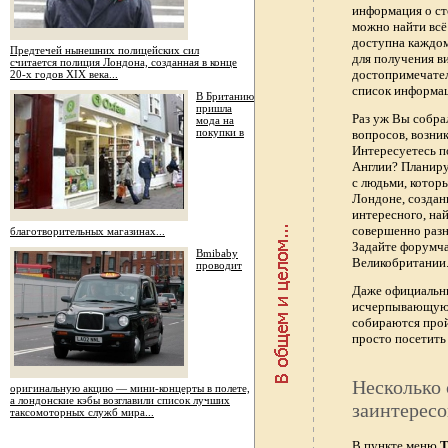
информация о ст
можно найти всё
доступна каждо
Предтечей нынешних полицейских сил
для получения в
считается полиция Лондона, созданная в конце
достопримечател
20-х годов XIX века...
список информац
В Британию
пришла
Раз уж Вы собра
мода на
покупки в
вопросов, возник
Интересуетесь п
Англии? Планиру
с людьми, котор
Лондоне, создан
интересного, най
совершенно раз
благотворительных магазинах...
Задайте форумч
Bmibaby
Великобритании.
проводит
Даже официальны
исчерпывающую 
собираются прой
просто посетить 
Несколько 
оригинальную акцию — мини-концерты в полете,
а лондонские кэбы возглавили список лучших
заинтересо
таксомоторных служб мира...
В пункте меню
Т