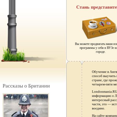
Стань представит
Вы можете продвигать наши я
программы у себя в ВУЗе и
городе.
Обучение в Англ
способ выучить 
стране, где прож
четырем-пяти ме
Рассказы о Британии
Londonmania.RU 
информацию о Ло
интересный расс
части, это — ис
воедино.
На сайте компа