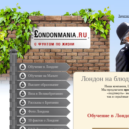
Зареги
Обучение в Лондоне
Обучение на Мальте
Лондон на блюд
Высшее образование
Наша компания, 
Мы предлагаем
про
«подтянуть» зн
Виза в Великобританию
так и серьёзны
Рассказы о Британии
Фото Лондона
Обучение в Лонд
10 фактов о Лондоне