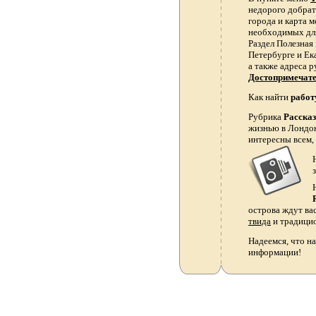
недорого добрать
города и карта 
необходимых для
Раздел Полезная
Петербурге и Ек
а также адреса р
Достопримечат
Как найти
работ
Рубрика
Расска
жизнью в Лондон
интересны всем,
острова ждут ва
твида
и традици
Надеемся, что на
информации!