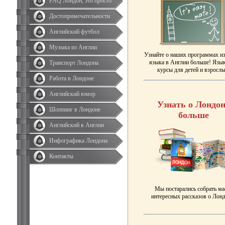
FAQ Лондон, это просто
Достопримечательности
Английский футбол
Музыка из Англии
Узнайте о наших программах и
языка в Англии больше! Язы
Транспорт Лондона
курсы для детей и взрослы
Работа в Лондоне
Английский юмор
Узнать о Лондон
Шоппинг в Лондоне
больше
Английский в Англии
Инфографика Лондона
Контакты
Мы постарались собрать ма
интересных рассказов о Лонд