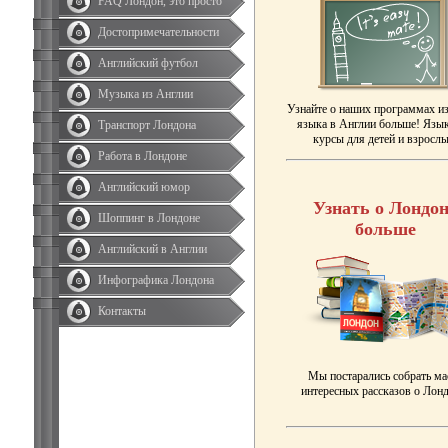
FAQ Лондон, это просто
Достопримечательности
Английский футбол
Музыка из Англии
Узнайте о наших программах и
языка в Англии больше! Язы
Транспорт Лондона
курсы для детей и взрослы
Работа в Лондоне
Английский юмор
Узнать о Лондон
Шоппинг в Лондоне
больше
Английский в Англии
Инфографика Лондона
Контакты
Мы постарались собрать ма
интересных рассказов о Лонд