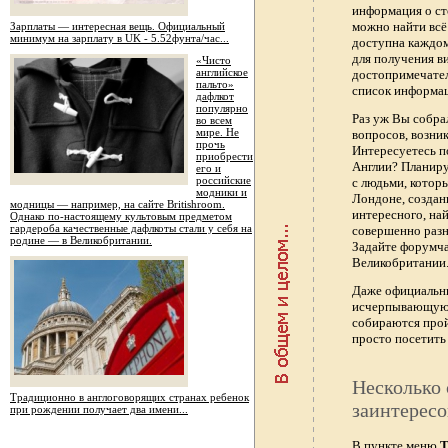
информация о ст
можно найти всё
Зарплаты — интересная вещь. Официальный
минимум на зарплату в UK - 5.52фунта/час...
доступна каждо
для получения в
«Чисто
английское
достопримечател
пальто»
список информац
дафлкот
популярно
Раз уж Вы собра
во всем
мире. Не
вопросов, возник
прочь
Интересуетесь п
приобрести
Англии? Планиру
его и
российские
с людьми, котор
модники и
Лондоне, создан
модницы — например, на сайте Britishroom.
интересного, най
Однако по-настоящему культовым предметом
гардероба качественные дафлкоты стали у себя на
совершенно раз
родине — в Великобритании.
Задайте форумч
Великобритании.
Даже официальны
исчерпывающую 
собираются прой
просто посетить 
Несколько 
Традиционно в англоговорящих странах ребенок
заинтересо
при рождении получает два имени...
В пункте меню
Т