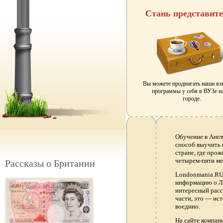
Стань представит
Вы можете продвигать наши я
программы у себя в ВУЗе и
городе.
Обучение в Англ
способ выучить 
стране, где прож
четырем-пяти ме
Рассказы о Британии
Londonmania.RU 
информацию о Ло
интересный расс
части, это — ис
воедино.
На сайте компа