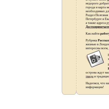
недорого добрать
города и карта 
необходимых для
Раздел Полезная
Петербурге и Ек
а также адреса р
Достопримечат
Как найти
работ
Рубрика
Расска
жизнью в Лондон
интересны всем,
острова ждут ва
твида
и традици
Надеемся, что на
информации!