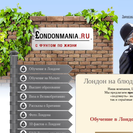
Зареги
Обучение в Лондоне
Обучение на Мальте
Лондон на блюд
Высшее образование
Наша компания, 
Мы предлагаем
про
«подтянуть» зн
Виза в Великобританию
так и серьёзны
Рассказы о Британии
Фото Лондона
Обучение в Лонд
10 фактов о Лондоне