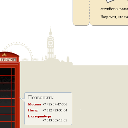
английских паль
Надеемся, что н
Позвонить:
Москва
+7 495 37-47-356
.
Питер
+7 812 493-35-34
Екатеринбург
+7 343 385-10-05