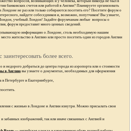
жество вопросов, возникающих и у человека, который никогда не был в
тия банковских счетов или работой в Англии? Планируете организовать
в Лондоне не раз или только собираются посетить его? Посетите форум о
тересного, найдете собеседников и, возможно, попутчиков! Вы узнаете,
 Лондон, учебный Лондон! Задайте форумчанам любые вопросы о
лия, форум предоставит много ценных сведений.
счерпывающую информацию о Лондоне, столь необходимую нашим
 место жительство в Англию или просто посетить один из городов Англии
с заинтересовать более всего.
и недорого добраться до центра города из аэропорта или о стоимости
зы в Англию
вы узнаете о документах, необходимых для оформления
а в Петербурге и Екатеринбурге,
посетить.
омления с жизнью в Лондоне и Англии изнутри. Можно присылать свои
и забавных изображений, так или иначе связанных с Англией и
ish Room
—
английская одежда
и качественная
обувь ручной работы