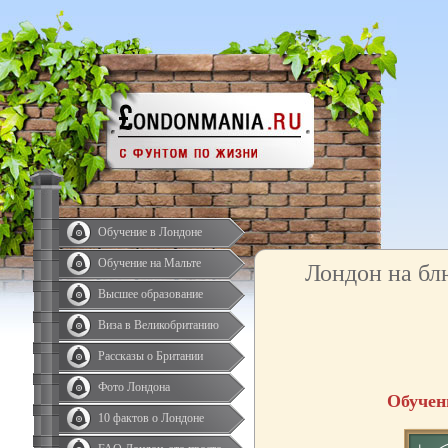
Обучение в Лондоне
Обучение на Мальте
Лондон на бл
Высшее образование
Виза в Великобританию
Рассказы о Британии
Фото Лондона
Обучен
10 фактов о Лондоне