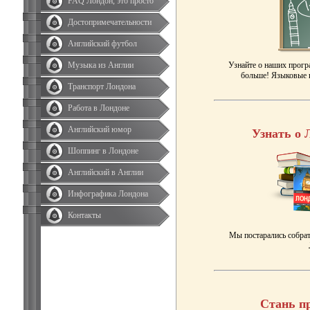
FAQ Лондон, это просто
Достопримечательности
Английский футбол
Музыка из Англии
Узнайте о наших прогр
больше! Языковые к
Транспорт Лондона
Работа в Лондоне
Английский юмор
Узнать о 
Шоппинг в Лондоне
Английский в Англии
Инфографика Лондона
Контакты
Мы постарались собрат
Стань п