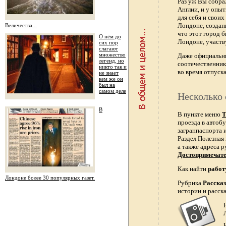
Раз уж Вы собра
Англии, и у опы
для себя и свои
Лондоне, создан
Величества...
что этот город 
О нём до
Лондоне, участв
сих пор
слагают
множество
Даже официальн
легенд, но
соотечественник
никто так и
во время отпуска
не знает
кем же он
был на
самом деле
Несколько 
В
В пункте меню
Т
проезда в автобу
загранпаспорта и
Раздел Полезная
а также адреса р
Достопримечат
Как найти
работ
Лондоне более 30 популярных газет.
Рубрика
Расска
истории и расск