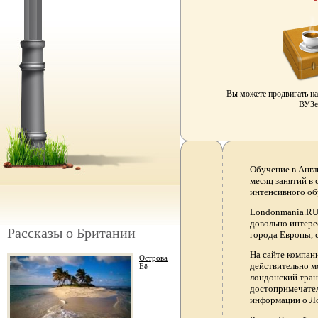
Вы можете продвигать н
ВУЗе 
Обучение в Англ
месяц занятий в
интенсивного об
Londonmania.RU 
довольно интере
Рассказы о Британии
города Европы, 
На сайте компа
Острова
действительно м
Её
лондонский тран
достопримечател
информации о Ло