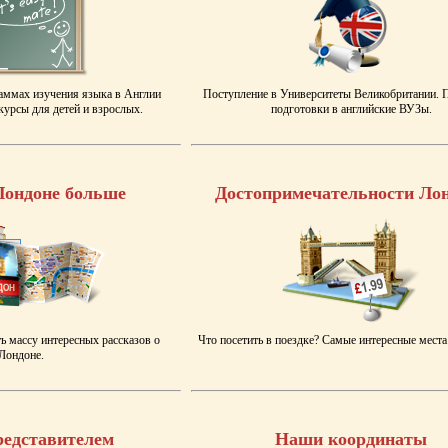
аммах изучения языка в Англии
Поступление в Университеты Великобритании.
урсы для детей и взрослых.
подготовки в английские ВУЗы.
Лондоне больше
Достопримечательности Ло
ь массу интересных рассказов о
Что посетить в поездке? Самые интересные места
Лондоне.
редставителем
Наши координаты