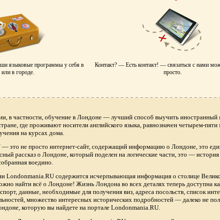
аши языковые программы у себя в
Контакт? — Есть контакт! — связаться с нами мо
или в городе.
просто.
ии, в частности, обучение в Лондоне — лучший способ выучить иностранный я
 стране, где проживают носители английского языка, равнозначен четырем-пяти
учения на курсах дома.
— это не просто интернет-сайт, содержащий информацию о Лондоне, это еди
сный рассказ о Лондоне, который поделен на логические части, это — истори
собранная воедино.
нии Londonmania.RU содержится исчерпывающая информация о столице Велик
ожно найти всё о Лондоне! Жизнь Лондона во всех деталях теперь доступна 
спорт, данные, необходимые для получения виз, адреса посольств, список ин
ьностей, множество интересных исторических подробностей — далеко не по
ндоне, которую вы найдете на портале Londonmania.RU.