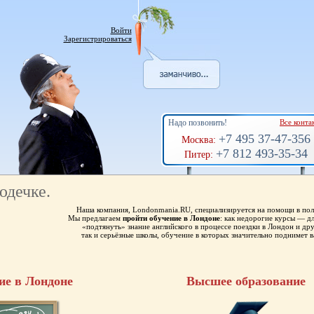
Войти
Зарегистрироваться
Надо позвонить!
Все конта
+7 495 37-47-356
Москва:
+7 812 493-35-34
Питер:
юдечке.
Наша компания, Londonmania.RU, специализируется на помощи в пол
Мы предлагаем
пройти обучение в Лондоне
: как недорогие курсы — 
«подтянуть» знание английского в процессе поездки в Лондон и др
так и серьёзные школы, обучение в которых значительно поднимет в
ие в Лондоне
Высшее образование