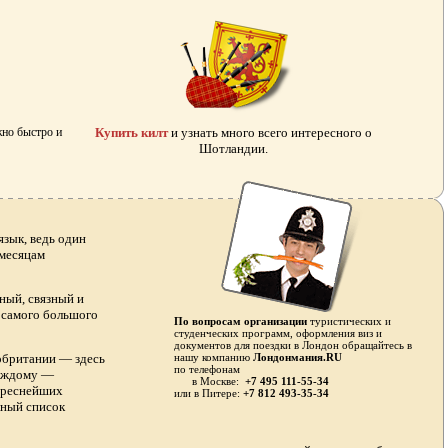
жно быстро и
Купить килт
и узнать много всего интересного о
Шотландии.
зык, ведь один
 месяцам
ный, связный и
я самого большого
По вопросам организации
туристических и
студенческих программ, оформления виз и
документов для поездки в Лондон обращайтесь в
обритании — здесь
нашу компанию
Лондонмания.RU
по телефонам
каждому —
в Москве:
+7 495 111-55-34
тереснейших
или в
Питере:
+7 812 493-35-34
лный список