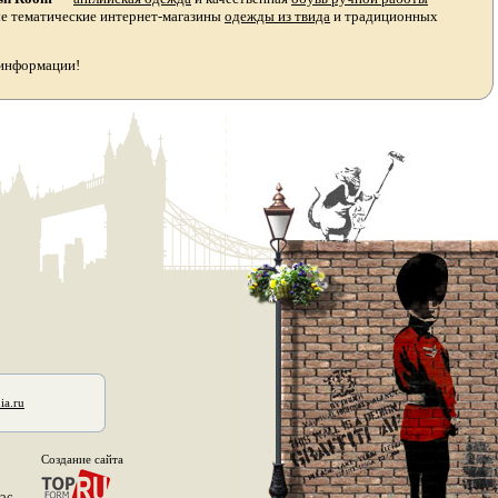
ые тематические интернет-магазины
одежды из твида
и традиционных
 информации!
ia.ru
Создание сайта