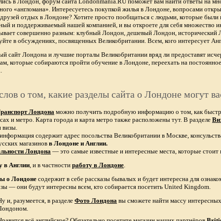
лись в Лондон, форум сайта Londonmania.RU поможет вам найти ответы на мно
тного «англомана». Интересуетесь покупкой жилья в Лондоне, вопросами откры
х друзей отдых в Лондоне? Хотите просто пообщаться с людьми, которые были 
ный и поддерживаемый нашей компанией, и вы откроете для себя множество ин
бывает совершенно разным: клубный Лондон, дешевый Лондон, исторический
уйте в обсуждениях, посвященных Великобритании. Всем, кого интересует Анг
ый сайт Лондона и лучшие порталы Великобритании вряд ли предоставят и
ам, которые собираются пройти обучение в Лондоне, переехать на постоянное
.
слов о том, какие разделы сайта о Лондоне могут ва
ранспорт Лондона
можно получить подробную информацию о том, как быстро 
сах и метро. Карта города и карта метро также расположены тут. В разделе
Ви
 визы.
 информация содержит адрес посольства Великобритании в Москве, консульств
усских магазинов
в Лондоне и Англии.
ельности Лондона
— это самые известные и интересные места, которые стоит 
у в Англии
, и в частности
работу в Лондоне
.
зы о Лондоне
содержит в себе рассказы бывалых и будет интересна для ознак
азы — они будут интересны всем, кто собирается посетить United Kingdom.
Ну и, разумеется, в разделе
Фото Лондона
вы сможете найти массу интересных 
Лондоном.
Нравится всё английское? Обязательно посетите магазин наших партнёров
Brit