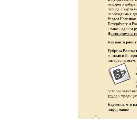
недорого добрать
города и карта 
необходимых для
Раздел Полезная
Петербурге и Ек
а также адреса р
Достопримечат
Как найти
работ
Рубрика
Расска
жизнью в Лондон
интересны всем,
острова ждут ва
твида
и традици
Надеемся, что на
информации!