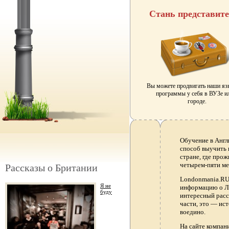
Стань представит
Вы можете продвигать наши я
программы у себя в ВУЗе и
городе.
Обучение в Англ
способ выучить 
стране, где прож
четырем-пяти ме
Рассказы о Британии
Londonmania.RU 
Я не
информацию о Ло
буду
интересный расс
части, это — ис
воедино.
На сайте компа