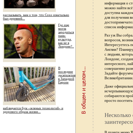
информация о ст
можно найти всё
доступна каждо
рассказывать вам о том, что Сохо изначально
для получения в
был деревней...
достопримечател
Где еще
список информац
могла
зародиться
Раз уж Вы собра
панк-
культура,
вопросов, возник
как не в
Интересуетесь п
Лондоне?..
Англии? Планиру
с людьми, котор
Лондоне, создан
интересного, най
В
совершенно раз
последние
Задайте форумч
десятилетия
Великобритании.
в Западной
Европе
Даже официальны
исчерпывающую 
собираются прой
просто посетить 
наблюдается бум «зеленых технологий» и
здорового образа жизни...
Несколько 
заинтересо
В пункте меню
Т