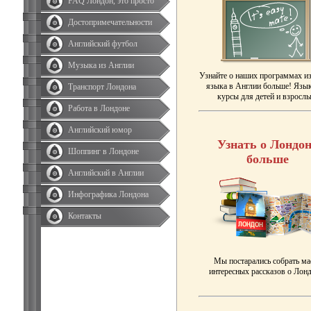
FAQ Лондон, это просто
Достопримечательности
Английский футбол
Музыка из Англии
Узнайте о наших программах и
языка в Англии больше! Язы
Транспорт Лондона
курсы для детей и взрослы
Работа в Лондоне
Английский юмор
Узнать о Лондон
Шоппинг в Лондоне
больше
Английский в Англии
Инфографика Лондона
Контакты
Мы постарались собрать ма
интересных рассказов о Лонд