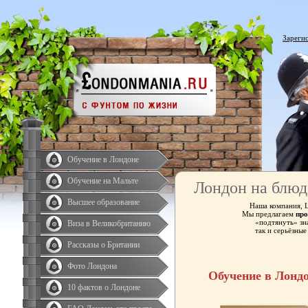
Зареги
Обучение в Лондоне
Обучение на Мальте
Лондон на блюд
Высшее образование
Наша компания, 
Мы предлагаем
про
«подтянуть» зн
Виза в Великобританию
так и серьёзны
Рассказы о Британии
Фото Лондона
Обучение в Лонд
10 фактов о Лондоне