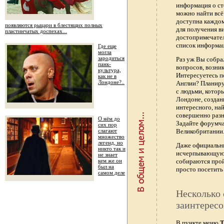
информация о ст
можно найти всё
доступна каждо
появляются рыцари в блестящих полных
для получения в
пластинчатых доспехах...
достопримечател
список информац
Где еще
могла
зародиться
Раз уж Вы собра
панк-
вопросов, возник
культура,
Интересуетесь п
как не в
Лондоне?..
Англии? Планиру
с людьми, котор
Лондоне, создан
интересного, най
совершенно раз
О нём до
Задайте форумч
сих пор
слагают
Великобритании.
множество
легенд, но
Даже официальны
никто так и
исчерпывающую 
не знает
кем же он
собираются прой
был на
просто посетить 
самом деле
Несколько 
заинтересо
В пункте меню
Т