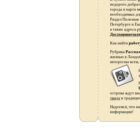
недорого добрать
города и карта 
необходимых для
Раздел Полезная
Петербурге и Ек
а также адреса р
Достопримечат
Как найти
работ
Рубрика
Расска
жизнью в Лондон
интересны всем,
острова ждут ва
твида
и традици
Надеемся, что на
информации!