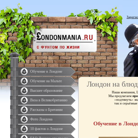
Зареги
Обучение в Лондоне
Обучение на Мальте
Лондон на блюд
Высшее образование
Наша компания, 
Мы предлагаем
про
«подтянуть» зн
Виза в Великобританию
так и серьёзны
Рассказы о Британии
Фото Лондона
Обучение в Лонд
10 фактов о Лондоне