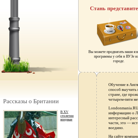
Стань представит
Вы можете продвигать наши я
программы у себя в ВУЗе и
городе.
Обучение в Англ
способ выучить 
стране, где прож
четырем-пяти ме
Рассказы о Британии
Londonmania.RU 
В XV
информацию о Ло
столетии
интересный расс
впервые
части, это — ис
воедино.
На сайте компа