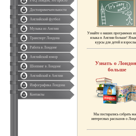
FAQ Лондон, это просто
Достопримечательности
Английский футбол
Музыка из Англии
Узнайте о наших программах и
языка в Англии больше! Язы
Транспорт Лондона
курсы для детей и взрослы
Работа в Лондоне
Английский юмор
Узнать о Лондон
Шоппинг в Лондоне
больше
Английский в Англии
Инфографика Лондона
Контакты
Мы постарались собрать ма
интересных рассказов о Лонд