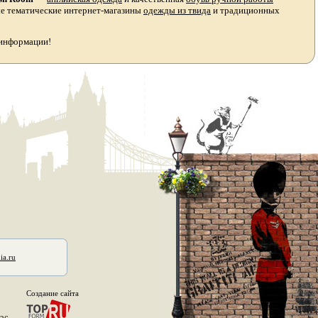
ые тематические интернет-магазины
одежды из твида
и традиционных
 информации!
ia.ru
Создание сайта