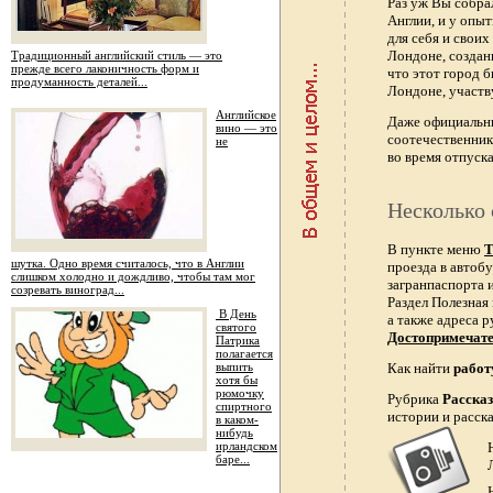
Раз уж Вы собра
Англии, и у опы
для себя и свои
Лондоне, создан
Традиционный английский стиль — это
прежде всего лаконичность форм и
что этот город 
продуманность деталей...
Лондоне, участв
Английское
Даже официальн
вино — это
соотечественник
не
во время отпуска
Несколько 
В пункте меню
Т
шутка. Одно время считалось, что в Англии
проезда в автобу
слишком холодно и дождливо, чтобы там мог
загранпаспорта и
созревать виноград...
Раздел Полезная
В День
а также адреса р
святого
Достопримечат
Патрика
полагается
выпить
Как найти
работ
хотя бы
рюмочку
Рубрика
Расска
спиртного
истории и расск
в каком-
нибудь
ирландском
баре...