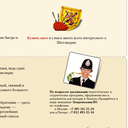
жно быстро и
Купить килт
и узнать много всего интересного о
Шотландии.
зык, ведь один
 месяцам
ный, связный и
я самого большого
По вопросам организации
туристических и
студенческих программ, оформления виз и
документов для поездки в Лондон обращайтесь в
обритании — здесь
нашу компанию
Лондонмания.RU
по телефонам
каждому —
в Москве:
+7 495 111-55-34
тереснейших
или в
Питере:
+7 812 493-35-34
лный список