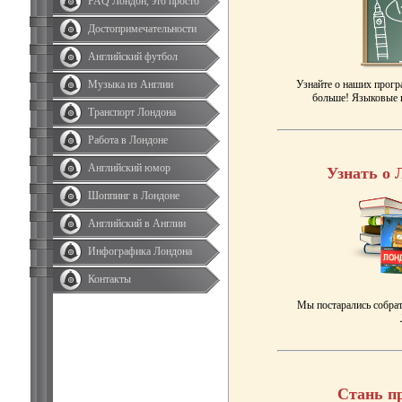
FAQ Лондон, это просто
Достопримечательности
Английский футбол
Музыка из Англии
Узнайте о наших прогр
больше! Языковые к
Транспорт Лондона
Работа в Лондоне
Английский юмор
Узнать о 
Шоппинг в Лондоне
Английский в Англии
Инфографика Лондона
Контакты
Мы постарались собрат
Стань п