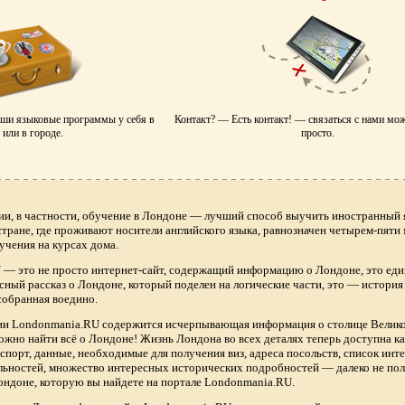
аши языковые программы у себя в
Контакт? — Есть контакт! — связаться с нами мо
или в городе.
просто.
ии, в частности, обучение в Лондоне — лучший способ выучить иностранный я
 стране, где проживают носители английского языка, равнозначен четырем-пяти
учения на курсах дома.
— это не просто интернет-сайт, содержащий информацию о Лондоне, это еди
сный рассказ о Лондоне, который поделен на логические части, это — истори
собранная воедино.
нии Londonmania.RU содержится исчерпывающая информация о столице Велик
ожно найти всё о Лондоне! Жизнь Лондона во всех деталях теперь доступна 
спорт, данные, необходимые для получения виз, адреса посольств, список ин
ьностей, множество интересных исторических подробностей — далеко не по
ндоне, которую вы найдете на портале Londonmania.RU.