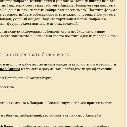
жество вопросов, возникающих и у человека, который никогда не был в
тия банковских счетов или работой в Англии? Планируете организовать
в Лондоне не раз или только собираются посетить его? Посетите форум о
тересного, найдете собеседников и, возможно, попутчиков! Вы узнаете,
 Лондон, учебный Лондон! Задайте форумчанам любые вопросы о
лия, форум предоставит много ценных сведений.
счерпывающую информацию о Лондоне, столь необходимую нашим
 место жительство в Англию или просто посетить один из городов Англии
с заинтересовать более всего.
и недорого добраться до центра города из аэропорта или о стоимости
зы в Англию
вы узнаете о документах, необходимых для оформления
а в Петербурге и Екатеринбурге,
посетить.
омления с жизнью в Лондоне и Англии изнутри. Можно присылать свои
и забавных изображений, так или иначе связанных с Англией и
ish Room
—
английская одежда
и качественная
обувь ручной работы