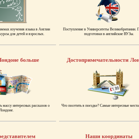
аммах изучения языка в Англии
Поступление в Университеты Великобритании.
урсы для детей и взрослых.
подготовки в английские ВУЗы.
Лондоне больше
Достопримечательности Ло
ь массу интересных рассказов о
Что посетить в поездке? Самые интересные места
Лондоне.
редставителем
Наши координаты