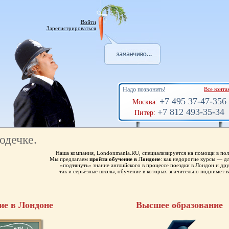
Войти
Зарегистрироваться
Надо позвонить!
Все конта
+7 495 37-47-356
Москва:
+7 812 493-35-34
Питер:
юдечке.
Наша компания, Londonmania.RU, специализируется на помощи в пол
Мы предлагаем
пройти обучение в Лондоне
: как недорогие курсы — 
«подтянуть» знание английского в процессе поездки в Лондон и др
так и серьёзные школы, обучение в которых значительно поднимет в
ие в Лондоне
Высшее образование