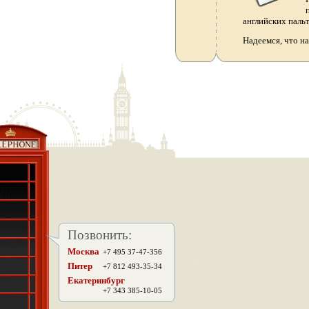
английских паль
Надеемся, что н
Позвонить:
Москва
+7 495 37-47-356
.
Питер
+7 812 493-35-34
Екатеринбург
+7 343 385-10-05