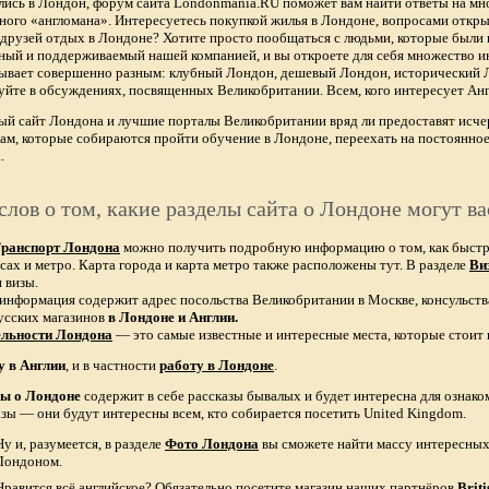
лись в Лондон, форум сайта Londonmania.RU поможет вам найти ответы на мно
тного «англомана». Интересуетесь покупкой жилья в Лондоне, вопросами откры
х друзей отдых в Лондоне? Хотите просто пообщаться с людьми, которые были 
ный и поддерживаемый нашей компанией, и вы откроете для себя множество ин
бывает совершенно разным: клубный Лондон, дешевый Лондон, исторический
уйте в обсуждениях, посвященных Великобритании. Всем, кого интересует Анг
ый сайт Лондона и лучшие порталы Великобритании вряд ли предоставят и
ам, которые собираются пройти обучение в Лондоне, переехать на постоянное
.
слов о том, какие разделы сайта о Лондоне могут ва
ранспорт Лондона
можно получить подробную информацию о том, как быстро 
сах и метро. Карта города и карта метро также расположены тут. В разделе
Ви
 визы.
 информация содержит адрес посольства Великобритании в Москве, консульств
усских магазинов
в Лондоне и Англии.
ельности Лондона
— это самые известные и интересные места, которые стоит 
у в Англии
, и в частности
работу в Лондоне
.
зы о Лондоне
содержит в себе рассказы бывалых и будет интересна для ознак
азы — они будут интересны всем, кто собирается посетить United Kingdom.
Ну и, разумеется, в разделе
Фото Лондона
вы сможете найти массу интересных 
Лондоном.
Нравится всё английское? Обязательно посетите магазин наших партнёров
Brit