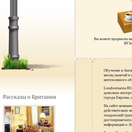
Вы можете продвигать н
ВУЗе 
Обучение в Англ
месяц занятий в
интенсивного об
Londonmania.RU 
довольно интере
Рассказы о Британии
города Европы, 
На сайте компа
действительно м
лондонский тран
достопримечател
информации о Ло