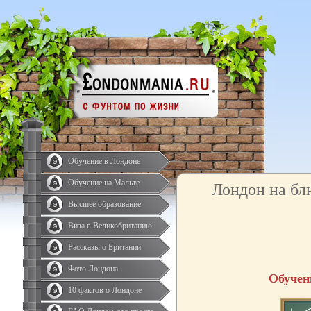
Обучение в Лондоне
Обучение на Мальте
Лондон на бл
Высшее образование
Виза в Великобританию
Рассказы о Британии
Фото Лондона
Обучен
10 фактов о Лондоне