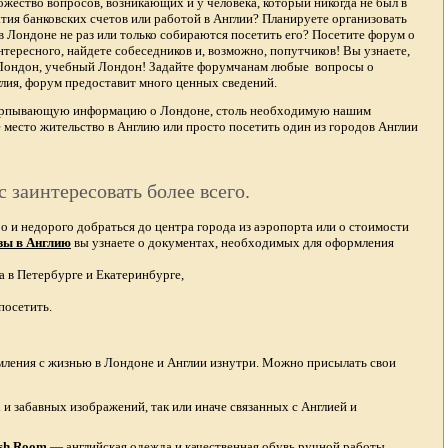
жество вопросов, возникающих и у человека, который никогда не был в
тия банковских счетов или работой в Англии? Планируете организовать
в Лондоне не раз или только собираются посетить его? Посетите форум о
тересного, найдете собеседников и, возможно, попутчиков! Вы узнаете,
 Лондон, учебный Лондон! Задайте форумчанам любые вопросы о
лия, форум предоставит много ценных сведений.
счерпывающую информацию о Лондоне, столь необходимую нашим
 место жительство в Англию или просто посетить один из городов Англии
с заинтересовать более всего.
и недорого добраться до центра города из аэропорта или о стоимости
зы в Англию
вы узнаете о документах, необходимых для оформления
а в Петербурге и Екатеринбурге,
посетить.
омления с жизнью в Лондоне и Англии изнутри. Можно присылать свои
и забавных изображений, так или иначе связанных с Англией и
ish Room
—
английская одежда
и качественная
обувь ручной работы