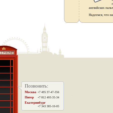
английских паль
Надеемся, что н
Позвонить:
Москва
+7 495 37-47-356
.
Питер
+7 812 493-35-34
Екатеринбург
+7 343 385-10-05