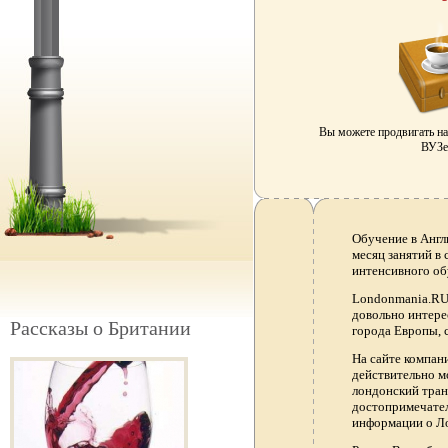
Вы можете продвигать н
ВУЗе 
Обучение в Англ
месяц занятий в
интенсивного об
Londonmania.RU 
довольно интере
Рассказы о Британии
города Европы, 
На сайте компа
действительно м
лондонский тран
достопримечател
информации о Ло