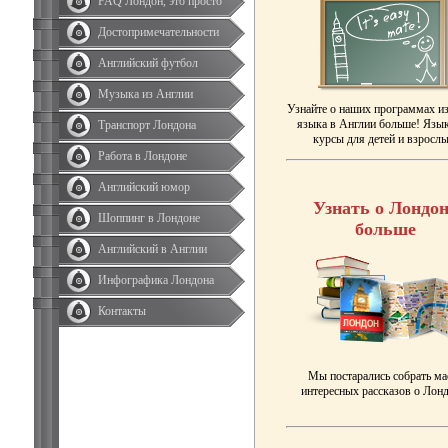
FAQ Лондон, это просто
Достопримечательности
Английский футбол
Музыка из Англии
Узнайте о наших программах и
языка в Англии больше! Язы
Транспорт Лондона
курсы для детей и взрослы
Работа в Лондоне
Английский юмор
Узнать о Лондон
Шоппинг в Лондоне
больше
Английский в Англии
Инфографика Лондона
Контакты
Мы постарались собрать ма
интересных рассказов о Лонд