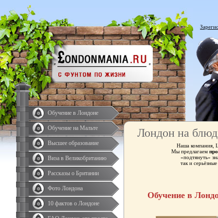
Зареги
Обучение в Лондоне
Обучение на Мальте
Лондон на блюд
Высшее образование
Наша компания, 
Мы предлагаем
про
«подтянуть» зн
Виза в Великобританию
так и серьёзны
Рассказы о Британии
Фото Лондона
Обучение в Лонд
10 фактов о Лондоне