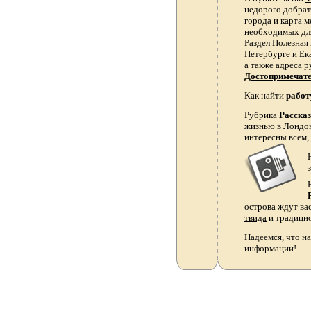
недорого добрать
города и карта 
необходимых для
Раздел Полезная
Петербурге и Ек
а также адреса р
Достопримечат
Как найти
работ
Рубрика
Расска
жизнью в Лондон
интересны всем,
острова ждут ва
твида
и традици
Надеемся, что на
информации!