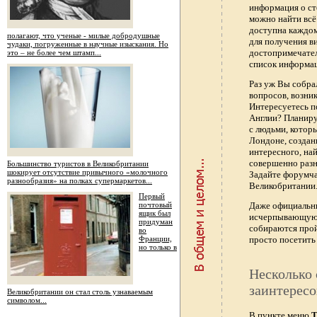
информация о ст
можно найти всё
доступна каждо
полагают, что ученые - милые добродушные
для получения в
чудаки, погруженные в научные изыскания. Но
достопримечател
это – не более чем штамп...
список информац
Раз уж Вы собра
вопросов, возник
Интересуетесь п
Англии? Планиру
с людьми, котор
Лондоне, создан
интересного, най
совершенно раз
Большинство туристов в Великобритании
шокирует отсутствие привычного «молочного
Задайте форумч
разнообразия» на полках супермаркетов...
Великобритании.
Первый
почтовый
Даже официальны
ящик был
исчерпывающую 
придуман
собираются прой
во
Франции,
просто посетить 
но только в
Несколько 
заинтересо
Великобритании он стал столь узнаваемым
символом...
В пункте меню
Т