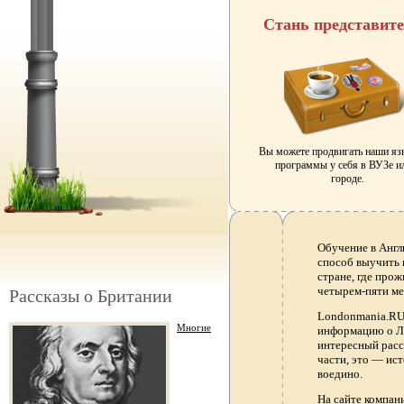
Стань представит
Вы можете продвигать наши я
программы у себя в ВУЗе и
городе.
Обучение в Англ
способ выучить 
стране, где прож
четырем-пяти ме
Рассказы о Британии
Londonmania.RU 
Многие
информацию о Ло
интересный расс
части, это — ис
воедино.
На сайте компа