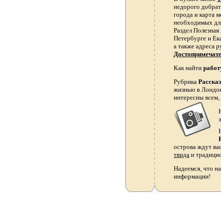
недорого добрать
города и карта 
необходимых для
Раздел Полезная
Петербурге и Ек
а также адреса р
Достопримечат
Как найти
работ
Рубрика
Расска
жизнью в Лондон
интересны всем,
острова ждут ва
твида
и традици
Надеемся, что на
информации!