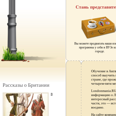
Стань представит
Вы можете продвигать наши я
программы у себя в ВУЗе и
городе.
Обучение в Англ
способ выучить 
стране, где прож
четырем-пяти ме
Рассказы о Британии
Londonmania.RU 
В
информацию о Ло
интересный расс
части, это — ис
воедино.
На сайте компа