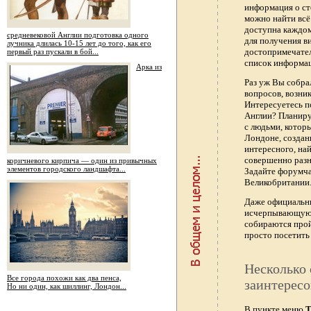
информация о ст
можно найти всё
доступна каждо
средневековой Англии подготовка одного
для получения в
лучника длилась 10-15 лет до того, как его
достопримечател
первый раз пускали в бой...
список информац
Арка из
Раз уж Вы собра
вопросов, возник
Интересуетесь п
Англии? Планиру
с людьми, котор
Лондоне, создан
интересного, най
совершенно раз
коричневого кирпича — один из привычных
элементов городского ландшафта...
Задайте форумч
Великобритании.
Даже официальны
исчерпывающую 
собираются прой
просто посетить 
Несколько 
Все города похожи как два пенса,
заинтересо
Но ни один, как шиллинг, Лондон...
В пункте меню
Т