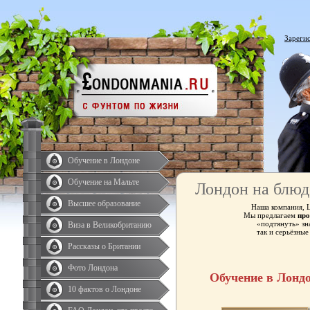
Зареги
Обучение в Лондоне
Обучение на Мальте
Лондон на блюд
Высшее образование
Наша компания, 
Мы предлагаем
про
«подтянуть» зн
Виза в Великобританию
так и серьёзны
Рассказы о Британии
Фото Лондона
Обучение в Лонд
10 фактов о Лондоне