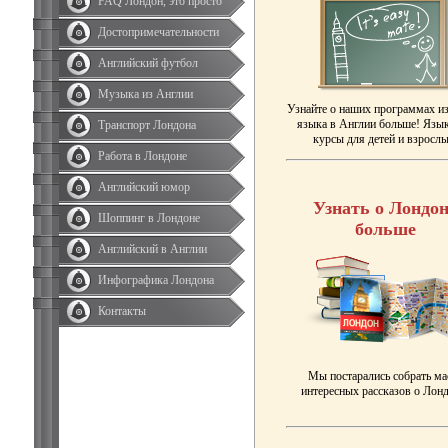
FAQ Лондон, это просто
Достопримечательности
Английский футбол
Музыка из Англии
Узнайте о наших программах и
языка в Англии больше! Язы
Транспорт Лондона
курсы для детей и взрослы
Работа в Лондоне
Английский юмор
Узнать о Лондон
Шоппинг в Лондоне
больше
Английский в Англии
Инфографика Лондона
Контакты
Мы постарались собрать ма
интересных рассказов о Лонд