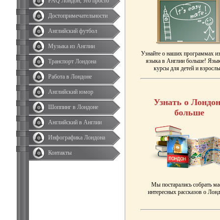
FAQ Лондон, это просто
Достопримечательности
Английский футбол
Музыка из Англии
Узнайте о наших программах и
языка в Англии больше! Язы
Транспорт Лондона
курсы для детей и взрослы
Работа в Лондоне
Английский юмор
Узнать о Лондон
Шоппинг в Лондоне
больше
Английский в Англии
Инфографика Лондона
Контакты
Мы постарались собрать ма
интересных рассказов о Лонд