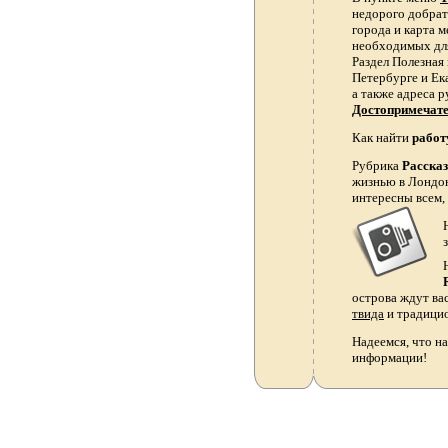
недорого добрать
города и карта 
необходимых для
Раздел Полезная
Петербурге и Ек
а также адреса р
Достопримечат
Как найти
работ
Рубрика
Расска
жизнью в Лондон
интересны всем,
острова ждут ва
твида
и традици
Надеемся, что на
информации!