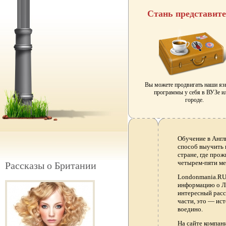
Стань представит
Вы можете продвигать наши я
программы у себя в ВУЗе и
городе.
Обучение в Англ
способ выучить 
стране, где прож
четырем-пяти ме
Рассказы о Британии
Londonmania.RU 
информацию о Ло
интересный расс
части, это — ис
воедино.
На сайте компа