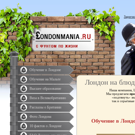
Зареги
Обучение в Лондоне
Обучение на Мальте
Лондон на блюд
Высшее образование
Наша компания, 
Мы предлагаем
про
«подтянуть» зн
Виза в Великобританию
так и серьёзны
Рассказы о Британии
Фото Лондона
Обучение в Лонд
10 фактов о Лондоне