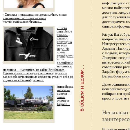
информация о ст
можно найти всё
доступна каждо
«Стрижка и окрашивание должны быть пиком
для получения в
персонального стиля» — таков
достопримечател
лозунг основателя бренда...
список информац
«Чисто
английское
Раз уж Вы собра
пальто»
дафлкот
вопросов, возник
популярно
Интересуетесь п
во всем
Англии? Планиру
мире. Не
прочь
с людьми, котор
приобрести
Лондоне, создан
его и
интересного, най
российские
модники и
совершенно раз
модницы — например, на сайте Britishroom.
Задайте форумч
Однако по-настоящему культовым предметом
Великобритании.
гардероба качественные дафлкоты стали у себя на
родине — в Великобритании.
Даже официальны
Английские
исчерпывающую 
железные
собираются прой
дороги —
самые
просто посетить 
старые в
Европе...
Несколько 
заинтересо
В пункте меню
Т