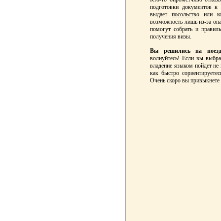
подготовки документов к 
выдает
посольство
или ко
возможность лишь из-за опа
помогут собрать и правил
получения визы.
Вы решились на поездк
волнуйтесь! Если вы выбр
владение языком пойдет не 
как быстро сориентируетес
Очень скоро вы привыкнете и