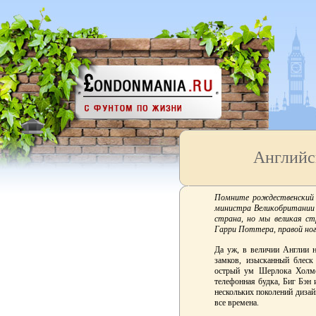
Английс
Помните рождественский ф
министра Великобритании
страна, но мы великая с
Гарри Поттера, правой ног
Да уж, в величии Англии н
замков, изысканный блеск
острый ум Шерлока Холмс
телефонная будка, Биг Бэн
нескольких поколений дизай
все времена.