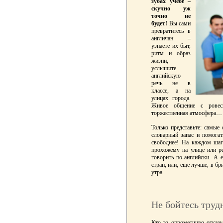
зубах учебе –
скучно уж
точно не
будет!
Вы сами
превратитесь в
англичан –
узнаете их быт,
ритм и образ
жизни,
услышите
английскую
речь не в
классе, а на
улицах города.
Живое общение с ровесн
торжественная атмосфера…
Только представьте: самые
словарный запас и помогат
свободнее! На каждом шаг
прохожему на улице или р
говорить по-английски. А 
стран, или, еще лучше, в бр
утра.
Не бойтесь труд
Кто-то опрометчиво отказ