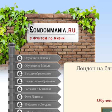
Обучение в Лондоне
Обучение на Мальте
Лондон на бл
Высшее образование
Виза в Великобританию
Рассказы о Британии
Фото Лондона
Обучен
10 фактов о Лондоне