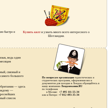
жно быстро и
Купить килт
и узнать много всего интересного о
Шотландии.
зык, ведь один
 месяцам
ный, связный и
я самого большого
По вопросам организации
туристических и
студенческих программ, оформления виз и
документов для поездки в Лондон обращайтесь в
обритании — здесь
нашу компанию
Лондонмания.RU
по телефонам
каждому —
в Москве:
+7 495 111-55-34
тереснейших
или в
Питере:
+7 812 493-35-34
лный список