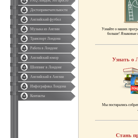
FAQ Лондон, это просто
Достопримечательности
Английский футбол
Музыка из Англии
Узнайте о наших прогр
больше! Языковые к
Транспорт Лондона
Работа в Лондоне
Английский юмор
Узнать о 
Шоппинг в Лондоне
Английский в Англии
Инфографика Лондона
Контакты
Мы постарались собрат
Стань п