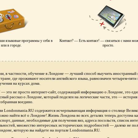
аши языковые программы у себя в
Контакт? — Есть контакт! — связаться с нами мо
или в городе.
просто.
ии, в частности, обучение в Лондоне — лучший способ выучить иностранный я
 стране, где проживают носители английского языка, равнозначен четырем-пяти
учения на курсах дома.
— это не просто интернет-сайт, содержащий информацию о Лондоне, это еди
сный рассказ о Лондоне, который поделен на логические части, это — истори
собранная воедино.
нии Londonmania.RU содержится исчерпывающая информация о столице Велик
ожно найти всё о Лондоне! Жизнь Лондона во всех деталях теперь доступна 
спорт, данные, необходимые для получения виз, адреса посольств, список ин
ьностей, множество интересных исторических подробностей — далеко не по
ндоне, которую вы найдете на портале Londonmania.RU.