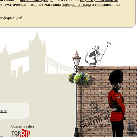
ые тематические интернет-магазины
одежды из твида
и традиционных
 информации!
ia.ru
Создание сайта