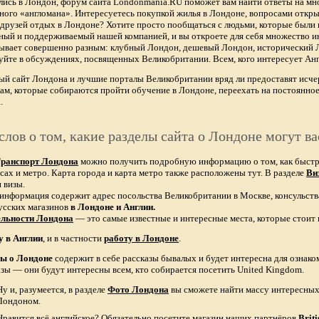
лись в Лондон, форум сайта Londonmania.RU поможет вам найти ответы на мно
тного «англомана». Интересуетесь покупкой жилья в Лондоне, вопросами откры
х друзей отдых в Лондоне? Хотите просто пообщаться с людьми, которые были 
ный и поддерживаемый нашей компанией, и вы откроете для себя множество ин
бывает совершенно разным: клубный Лондон, дешевый Лондон, исторический
уйте в обсуждениях, посвященных Великобритании. Всем, кого интересует Анг
ый сайт Лондона и лучшие порталы Великобритании вряд ли предоставят и
ам, которые собираются пройти обучение в Лондоне, переехать на постоянное
.
слов о том, какие разделы сайта о Лондоне могут ва
ранспорт Лондона
можно получить подробную информацию о том, как быстро 
сах и метро. Карта города и карта метро также расположены тут. В разделе
Ви
 визы.
 информация содержит адрес посольства Великобритании в Москве, консульств
усских магазинов
в Лондоне и Англии.
ельности Лондона
— это самые известные и интересные места, которые стоит 
у в Англии
, и в частности
работу в Лондоне
.
зы о Лондоне
содержит в себе рассказы бывалых и будет интересна для ознак
азы — они будут интересны всем, кто собирается посетить United Kingdom.
Ну и, разумеется, в разделе
Фото Лондона
вы сможете найти массу интересных 
Лондоном.
Нравится всё английское? Обязательно посетите магазин наших партнёров
Brit