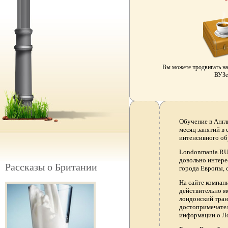
Вы можете продвигать н
ВУЗе 
Обучение в Англ
месяц занятий в
интенсивного об
Londonmania.RU 
довольно интере
Рассказы о Британии
города Европы, 
На сайте компа
действительно м
лондонский тран
достопримечател
информации о Ло