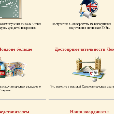
аммах изучения языка в Англии
Поступление в Университеты Великобритании.
урсы для детей и взрослых.
подготовки в английские ВУЗы.
Лондоне больше
Достопримечательности Ло
ь массу интересных рассказов о
Что посетить в поездке? Самые интересные места
Лондоне.
редставителем
Наши координаты