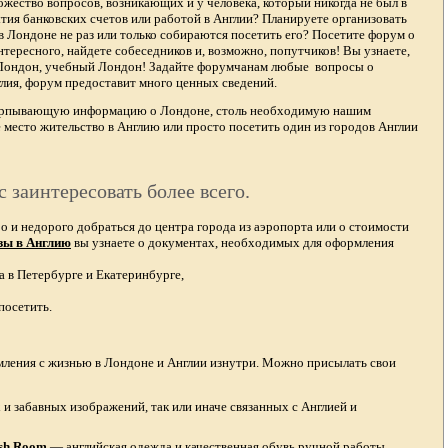
жество вопросов, возникающих и у человека, который никогда не был в
тия банковских счетов или работой в Англии? Планируете организовать
в Лондоне не раз или только собираются посетить его? Посетите форум о
тересного, найдете собеседников и, возможно, попутчиков! Вы узнаете,
 Лондон, учебный Лондон! Задайте форумчанам любые вопросы о
лия, форум предоставит много ценных сведений.
счерпывающую информацию о Лондоне, столь необходимую нашим
 место жительство в Англию или просто посетить один из городов Англии
с заинтересовать более всего.
и недорого добраться до центра города из аэропорта или о стоимости
зы в Англию
вы узнаете о документах, необходимых для оформления
а в Петербурге и Екатеринбурге,
посетить.
омления с жизнью в Лондоне и Англии изнутри. Можно присылать свои
и забавных изображений, так или иначе связанных с Англией и
ish Room
—
английская одежда
и качественная
обувь ручной работы