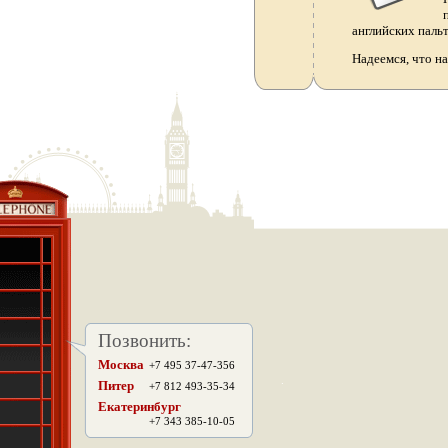
английских паль
Надеемся, что н
Позвонить:
Москва
+7 495 37-47-356
.
Питер
+7 812 493-35-34
Екатеринбург
+7 343 385-10-05