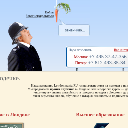
Войти
Зарегистрироваться
Надо позвонить!
Все конта
+7 495 37-47-356
Москва:
+7 812 493-35-34
Питер:
юдечке.
Наша компания, Londonmania.RU, специализируется на помощи в пол
Мы предлагаем
пройти обучение в Лондоне
: как недорогие курсы — 
«подтянуть» знание английского в процессе поездки в Лондон и др
так и серьёзные школы, обучение в которых значительно поднимет в
ие в Лондоне
Высшее образование