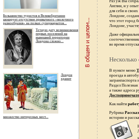
Раз уж Вы собра
Англии, и у опы
для себя и свои
Лондоне, создан
Большинство туристов в Великобритании
шокирует отсутствие привычного «молочного
что этот город 
разнообразия» на полках супермаркетов...
Лондоне, участв
Точную дату возникновения
первых поселений на
Даже официальн
нынешней территории
соотечественник
Лондона сложно...
во время отпуска
Несколько 
В пункте меню
Т
Лондон
проезда в автобу
хранит
загранпаспорта и
Раздел Полезная
а также адреса р
Достопримечат
Как найти
работ
Рубрика
Расска
множество интересных мест...
истории и расск