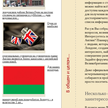
информация о ст
можно найти всё
доступна каждо
лондонском районе Бетнал-Грин на востоке
для получения в
столицы по пятницам и субботам — дым
достопримечател
коромыслом...
список информац
Один из
наиболее
Раз уж Вы собра
вопросов, возник
Интересуетесь п
Англии? Планиру
с людьми, котор
Лондоне, создан
интересного, най
совершенно раз
оригинальных сувениров на сувенирном рынке
Англии являются Зиппо зажигалки с английской
Задайте форумч
символикой.
Великобритании.
Для наших
нехитрых
Даже официальны
исчерпывающую 
собираются прой
просто посетить 
Несколько 
заинтересо
манипуляций нам понадобится: белорус - в
количестве 1 шт...
В пункте меню
Т