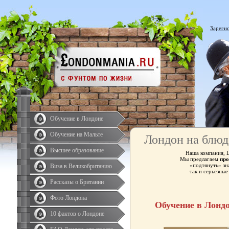
Зареги
Обучение в Лондоне
Обучение на Мальте
Лондон на блюд
Высшее образование
Наша компания, 
Мы предлагаем
про
«подтянуть» зн
Виза в Великобританию
так и серьёзны
Рассказы о Британии
Фото Лондона
Обучение в Лонд
10 фактов о Лондоне