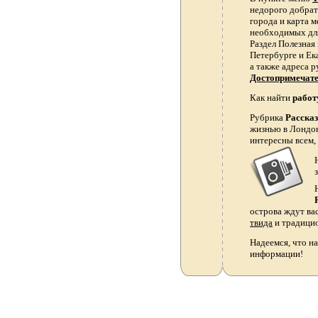
недорого добрать
города и карта 
необходимых для
Раздел Полезная
Петербурге и Ек
а также адреса р
Достопримечат
Как найти
работ
Рубрика
Расска
жизнью в Лондон
интересны всем,
острова ждут ва
твида
и традици
Надеемся, что на
информации!