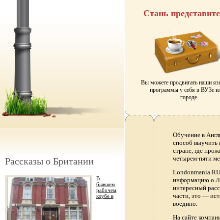
Стань представит
Вы можете продвигать наши я
программы у себя в ВУЗе и
городе.
Обучение в Англ
способ выучить 
стране, где прож
четырем-пяти ме
Рассказы о Британии
Londonmania.RU 
В
информацию о Ло
бывшем
интересный расс
рабочем
части, это — ис
клубе в
воедино.
На сайте компа