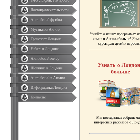
FAQ Лондон, это просто
Достопримечательности
Английский футбол
Музыка из Англии
Узнайте о наших программах и
языка в Англии больше! Язы
Транспорт Лондона
курсы для детей и взрослы
Работа в Лондоне
Английский юмор
Узнать о Лондон
Шоппинг в Лондоне
больше
Английский в Англии
Инфографика Лондона
Контакты
Мы постарались собрать ма
интересных рассказов о Лонд