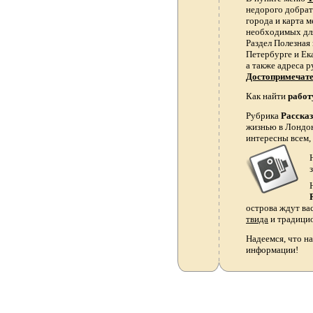
недорого добрать
города и карта 
необходимых для
Раздел Полезная
Петербурге и Ек
а также адреса р
Достопримечат
Как найти
работ
Рубрика
Расска
жизнью в Лондон
интересны всем,
острова ждут ва
твида
и традици
Надеемся, что на
информации!