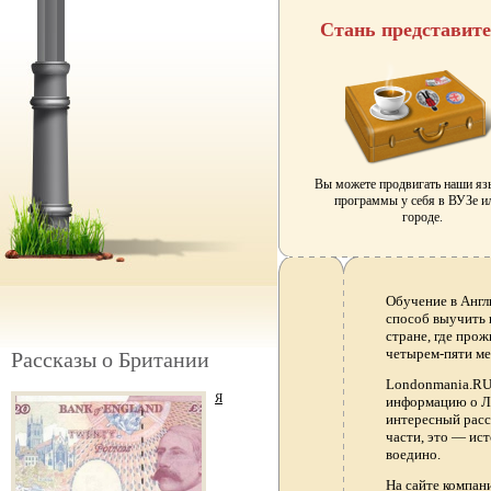
Стань представит
Вы можете продвигать наши я
программы у себя в ВУЗе и
городе.
Обучение в Англ
способ выучить 
стране, где прож
четырем-пяти ме
Рассказы о Британии
Londonmania.RU 
Я
информацию о Ло
интересный расс
части, это — ис
воедино.
На сайте компа