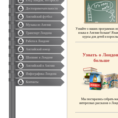
FAQ Лондон, это просто
Достопримечательности
Английский футбол
Музыка из Англии
Узнайте о наших программах и
языка в Англии больше! Язы
Транспорт Лондона
курсы для детей и взрослы
Работа в Лондоне
Английский юмор
Узнать о Лондон
Шоппинг в Лондоне
больше
Английский в Англии
Инфографика Лондона
Контакты
Мы постарались собрать ма
интересных рассказов о Лонд