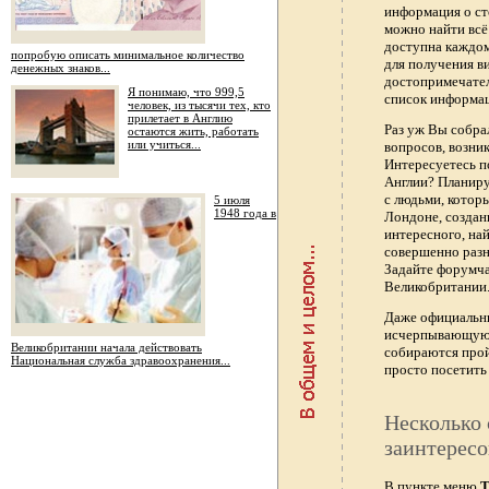
информация о ст
можно найти всё
доступна каждо
попробую описать минимальное количество
для получения в
денежных знаков...
достопримечател
Я понимаю, что 999,5
список информац
человек, из тысячи тех, кто
прилетает в Англию
Раз уж Вы собра
остаются жить, работать
или учиться...
вопросов, возник
Интересуетесь п
Англии? Планиру
с людьми, котор
5 июля
1948 года в
Лондоне, создан
интересного, най
совершенно раз
Задайте форумч
Великобритании.
Даже официальны
исчерпывающую 
Великобритании начала действовать
собираются прой
Национальная служба здравоохранения...
просто посетить 
Несколько 
заинтересо
В пункте меню
Т