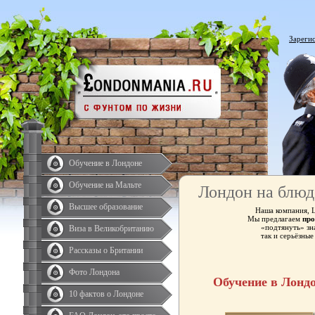
Зареги
Обучение в Лондоне
Обучение на Мальте
Лондон на блюд
Высшее образование
Наша компания, 
Мы предлагаем
про
«подтянуть» зн
Виза в Великобританию
так и серьёзны
Рассказы о Британии
Фото Лондона
Обучение в Лонд
10 фактов о Лондоне