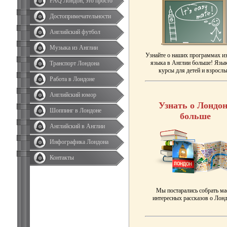
FAQ Лондон, это просто
Достопримечательности
Английский футбол
Музыка из Англии
Узнайте о наших программах и
языка в Англии больше! Язы
Транспорт Лондона
курсы для детей и взрослы
Работа в Лондоне
Английский юмор
Узнать о Лондон
Шоппинг в Лондоне
больше
Английский в Англии
Инфографика Лондона
Контакты
Мы постарались собрать ма
интересных рассказов о Лонд