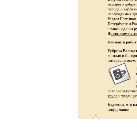
недорого добрать
города и карта 
необходимых для
Раздел Полезная
Петербурге и Ек
а также адреса р
Достопримечат
Как найти
работ
Рубрика
Расска
жизнью в Лондон
интересны всем,
острова ждут ва
твида
и традици
Надеемся, что на
информации!