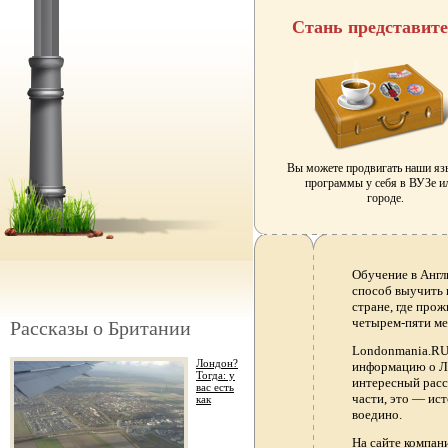
Стань представит
Вы можете продвигать наши я
программы у себя в ВУЗе и
городе.
Обучение в Англ
способ выучить 
стране, где прож
четырем-пяти ме
Рассказы о Британии
Londonmania.RU 
Лондон?
информацию о Ло
Тогда: у
интересный расс
вас есть
части, это — ис
как
воедино.
На сайте компа