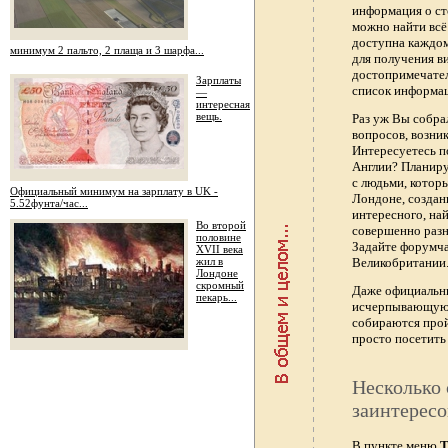
информация о ст
можно найти всё
доступна каждо
минимум 2 пальто, 2 плаща и 3 шарфа...
для получения в
достопримечател
Зарплаты
список информац
—
интересная
вещь.
Раз уж Вы собра
вопросов, возник
Интересуетесь п
Англии? Планиру
с людьми, котор
Официальный минимум на зарплату в UK -
Лондоне, создан
5.52фунта/час...
интересного, най
Во второй
совершенно раз
половине
Задайте форумч
XVII века
жил в
Великобритании.
Лондоне
скромный
Даже официальны
пекарь...
исчерпывающую 
собираются прой
просто посетить 
Несколько 
заинтересо
В пункте меню
Т