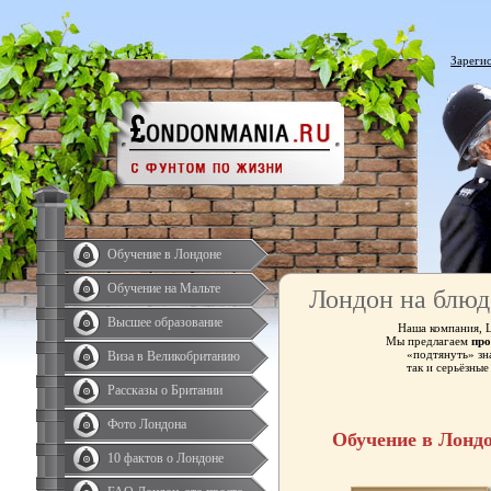
Зареги
Обучение в Лондоне
Обучение на Мальте
Лондон на блюд
Высшее образование
Наша компания, 
Мы предлагаем
про
«подтянуть» зн
Виза в Великобританию
так и серьёзны
Рассказы о Британии
Фото Лондона
Обучение в Лонд
10 фактов о Лондоне