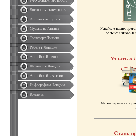
FAQ Лондон, это просто
Достопримечательности
Английский футбол
Музыка из Англии
Узнайте о наших прогр
больше! Языковые к
Транспорт Лондона
Работа в Лондоне
Английский юмор
Узнать о 
Шоппинг в Лондоне
Английский в Англии
Инфографика Лондона
Контакты
Мы постарались собрат
Стань п