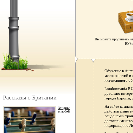
Вы можете продвигать н
ВУЗе 
Обучение в Англ
месяц занятий в
интенсивного об
Londonmania.RU 
довольно интере
Рассказы о Британии
города Европы, 
На сайте компа
Зайдите
действительно м
в любой
лондонский тран
достопримечател
информации о Ло