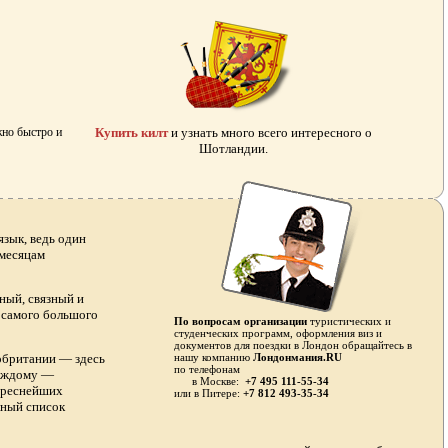
жно быстро и
Купить килт
и узнать много всего интересного о
Шотландии.
зык, ведь один
 месяцам
ный, связный и
я самого большого
По вопросам организации
туристических и
студенческих программ, оформления виз и
документов для поездки в Лондон обращайтесь в
обритании — здесь
нашу компанию
Лондонмания.RU
по телефонам
каждому —
в Москве:
+7 495 111-55-34
тереснейших
или в
Питере:
+7 812 493-35-34
лный список