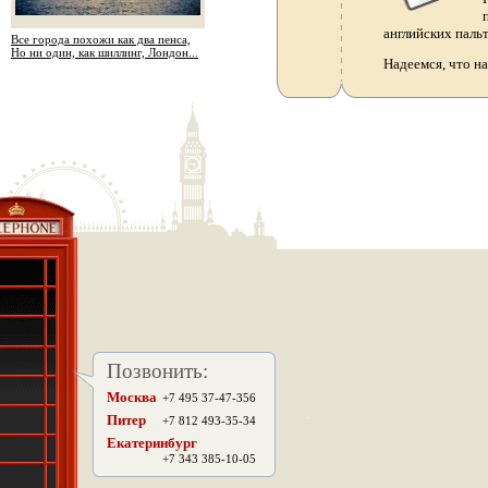
английских паль
Все города похожи как два пенса,
Но ни один, как шиллинг, Лондон...
Надеемся, что н
Позвонить:
Москва
+7 495 37-47-356
.
Питер
+7 812 493-35-34
Екатеринбург
+7 343 385-10-05