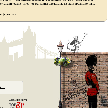
ые тематические интернет-магазины
одежды из твида
и традиционных
 информации!
ia.ru
Создание сайта