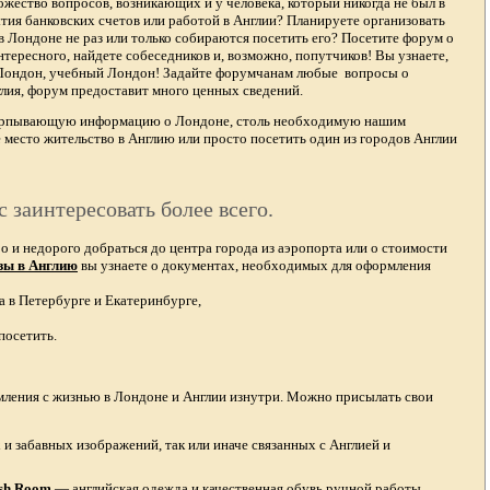
жество вопросов, возникающих и у человека, который никогда не был в
тия банковских счетов или работой в Англии? Планируете организовать
в Лондоне не раз или только собираются посетить его? Посетите форум о
тересного, найдете собеседников и, возможно, попутчиков! Вы узнаете,
 Лондон, учебный Лондон! Задайте форумчанам любые вопросы о
лия, форум предоставит много ценных сведений.
счерпывающую информацию о Лондоне, столь необходимую нашим
 место жительство в Англию или просто посетить один из городов Англии
с заинтересовать более всего.
и недорого добраться до центра города из аэропорта или о стоимости
зы в Англию
вы узнаете о документах, необходимых для оформления
а в Петербурге и Екатеринбурге,
посетить.
омления с жизнью в Лондоне и Англии изнутри. Можно присылать свои
и забавных изображений, так или иначе связанных с Англией и
ish Room
—
английская одежда
и качественная
обувь ручной работы