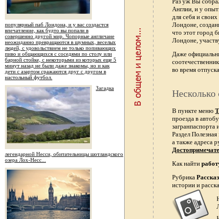
Раз уж Вы собра
Англии, и у опы
для себя и свои
Лондоне, создан
популярный паб Лондона, и у вас создастся
впечатление, как будто вы попали в
что этот город 
совершенно другой мир. Чопорные англичане
Лондоне, участв
неожиданно превращаются в шумных, веселых
людей, с удовольствием не только попивающих
Даже официальн
пиво и общающихся с соседями по столу или
барной стойке, с некоторыми из которых еще 5
соотечественник
минут назад не были даже знакомы, но и как
во время отпуска
дети с азартом сражаются друг с другом в
настольный футбол.
Загадка
Несколько 
В пункте меню
Т
проезда в автобу
загранпаспорта и
Раздел Полезная
а также адреса р
Достопримечат
легендарной Несси, обитательницы шотландского
озера Лох-Несс...
Как найти
работ
Рубрика
Расска
истории и расск