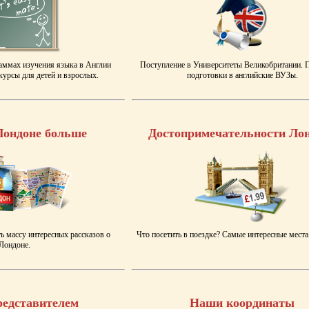
аммах изучения языка в Англии
Поступление в Университеты Великобритании.
урсы для детей и взрослых.
подготовки в английские ВУЗы.
Лондоне больше
Достопримечательности Ло
ь массу интересных рассказов о
Что посетить в поездке? Самые интересные места
Лондоне.
редставителем
Наши координаты