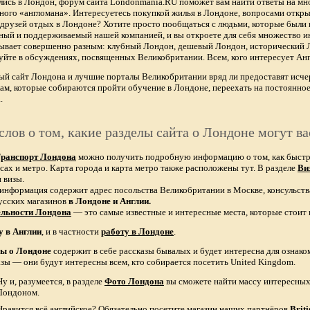
лись в Лондон, форум сайта Londonmania.RU поможет вам найти ответы на мно
тного «англомана». Интересуетесь покупкой жилья в Лондоне, вопросами откры
х друзей отдых в Лондоне? Хотите просто пообщаться с людьми, которые были 
ный и поддерживаемый нашей компанией, и вы откроете для себя множество ин
бывает совершенно разным: клубный Лондон, дешевый Лондон, исторический
уйте в обсуждениях, посвященных Великобритании. Всем, кого интересует Анг
ый сайт Лондона и лучшие порталы Великобритании вряд ли предоставят и
ам, которые собираются пройти обучение в Лондоне, переехать на постоянное
.
слов о том, какие разделы сайта о Лондоне могут ва
ранспорт Лондона
можно получить подробную информацию о том, как быстро 
сах и метро. Карта города и карта метро также расположены тут. В разделе
Ви
 визы.
 информация содержит адрес посольства Великобритании в Москве, консульств
усских магазинов
в Лондоне и Англии.
ельности Лондона
— это самые известные и интересные места, которые стоит 
у в Англии
, и в частности
работу в Лондоне
.
зы о Лондоне
содержит в себе рассказы бывалых и будет интересна для ознак
азы — они будут интересны всем, кто собирается посетить United Kingdom.
Ну и, разумеется, в разделе
Фото Лондона
вы сможете найти массу интересных 
Лондоном.
Нравится всё английское? Обязательно посетите магазин наших партнёров
Brit