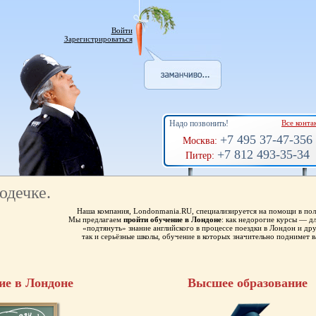
Войти
Зарегистрироваться
Надо позвонить!
Все конта
+7 495 37-47-356
Москва:
+7 812 493-35-34
Питер:
юдечке.
Наша компания, Londonmania.RU, специализируется на помощи в пол
Мы предлагаем
пройти обучение в Лондоне
: как недорогие курсы — 
«подтянуть» знание английского в процессе поездки в Лондон и др
так и серьёзные школы, обучение в которых значительно поднимет в
ие в Лондоне
Высшее образование