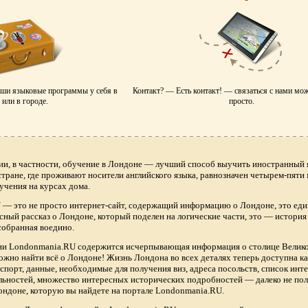
аши языковые программы у себя в
Контакт? — Есть контакт! — связаться с нами мо
или в городе.
просто.
ии, в частности, обучение в Лондоне — лучший способ выучить иностранный я
 стране, где проживают носители английского языка, равнозначен четырем-пяти
учения на курсах дома.
— это не просто интернет-сайт, содержащий информацию о Лондоне, это еди
сный рассказ о Лондоне, который поделен на логические части, это — истори
собранная воедино.
нии Londonmania.RU содержится исчерпывающая информация о столице Велик
ожно найти всё о Лондоне! Жизнь Лондона во всех деталях теперь доступна 
спорт, данные, необходимые для получения виз, адреса посольств, список ин
ьностей, множество интересных исторических подробностей — далеко не по
ндоне, которую вы найдете на портале Londonmania.RU.