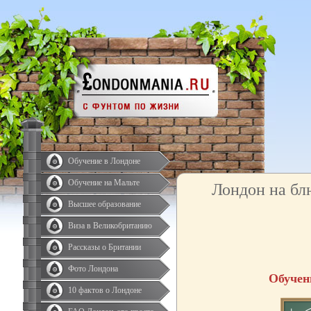
Обучение в Лондоне
Обучение на Мальте
Лондон на бл
Высшее образование
Виза в Великобританию
Рассказы о Британии
Фото Лондона
Обучен
10 фактов о Лондоне