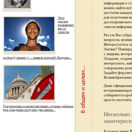
информация о ст
можно найти всё
доступна каждо
для получения в
Этот
рассказ
достопримечател
познакомит
список информац
вас со
сленгом
Раз уж Вы собра
вопросов, возник
Интересуетесь п
Англии? Планиру
с людьми, котор
сockney(«кокни») — языком жителей Лондона...
Лондоне, создан
интересного, най
совершенно раз
Задайте форумч
Великобритании.
Даже официальны
исчерпывающую 
собираются прой
просто посетить 
Традиционно в англоговорящих странах ребенок
при рождении получает два имени...
Несколько 
заинтересо
В пункте меню
Т