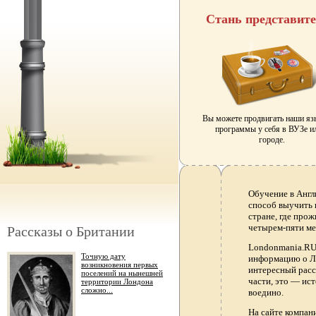
Стань представит
Вы можете продвигать наши я
программы у себя в ВУЗе и
городе.
Обучение в Англ
способ выучить 
стране, где прож
четырем-пяти ме
Рассказы о Британии
Londonmania.RU 
Точную дату
информацию о Ло
возникновения первых
интересный расс
поселений на нынешней
части, это — ис
территории Лондона
сложно...
воедино.
На сайте компа