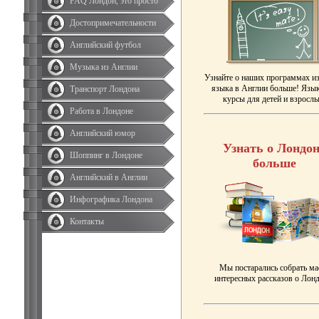
FAQ Лондон, это просто
Достопримечательности
Английский футбол
Музыка из Англии
Узнайте о наших программах и
языка в Англии больше! Язы
Транспорт Лондона
курсы для детей и взрослы
Работа в Лондоне
Английский юмор
Узнать о Лондон
Шоппинг в Лондоне
больше
Английский в Англии
Инфографика Лондона
Контакты
Мы постарались собрать ма
интересных рассказов о Лонд