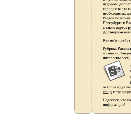
недорого добрать
города и карта 
необходимых для
Раздел Полезная
Петербурге и Ек
а также адреса р
Достопримечат
Как найти
работ
Рубрика
Расска
жизнью в Лондон
интересны всем,
острова ждут ва
твида
и традици
Надеемся, что на
информации!