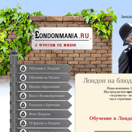
Зареги
Обучение в Лондоне
Обучение на Мальте
Лондон на блюд
Высшее образование
Наша компания, 
Мы предлагаем
про
«подтянуть» зн
Виза в Великобританию
так и серьёзны
Рассказы о Британии
Фото Лондона
Обучение в Лонд
10 фактов о Лондоне