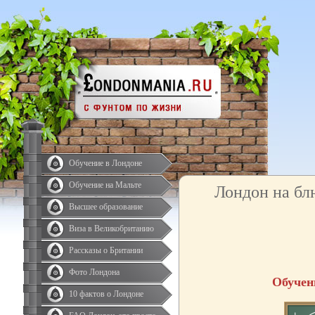
Обучение в Лондоне
Обучение на Мальте
Лондон на бл
Высшее образование
Виза в Великобританию
Рассказы о Британии
Фото Лондона
Обучен
10 фактов о Лондоне