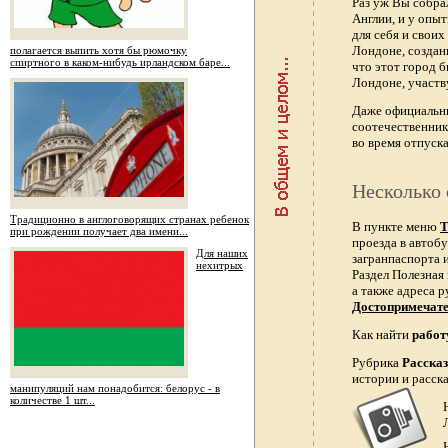
Раз уж Вы собра
Англии, и у опы
для себя и свои
Лондоне, создан
полагается выпить хотя бы рюмочку
спиртного в каком-нибудь ирландском баре...
что этот город 
Лондоне, участв
Даже официальн
соотечественник
во время отпуска
Несколько 
Традиционно в англоговорящих странах ребенок
В пункте меню
Т
при рождении получает два имени...
проезда в автобу
Для наших
загранпаспорта и
нехитрых
Раздел Полезная
а также адреса р
Достопримечат
Как найти
работ
Рубрика
Расска
истории и расск
манипуляций нам понадобится: белорус - в
количестве 1 шт...