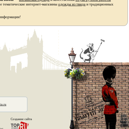
ые тематические интернет-магазины
одежды из твида
и традиционных
 информации!
ia.ru
Создание сайта