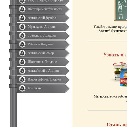
FAQ Лондон, это просто
Достопримечательности
Английский футбол
Музыка из Англии
Узнайте о наших прогр
больше! Языковые к
Транспорт Лондона
Работа в Лондоне
Английский юмор
Узнать о 
Шоппинг в Лондоне
Английский в Англии
Инфографика Лондона
Контакты
Мы постарались собрат
Стань п