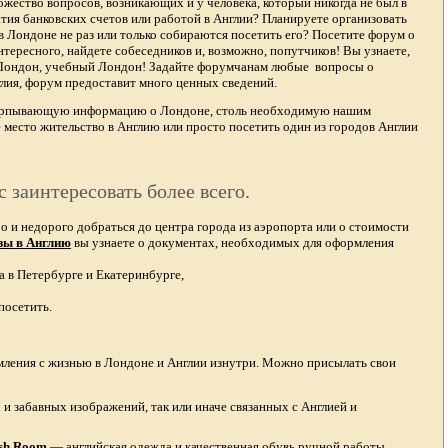
жество вопросов, возникающих и у человека, который никогда не был в
тия банковских счетов или работой в Англии? Планируете организовать
в Лондоне не раз или только собираются посетить его? Посетите форум о
тересного, найдете собеседников и, возможно, попутчиков! Вы узнаете,
 Лондон, учебный Лондон! Задайте форумчанам любые вопросы о
лия, форум предоставит много ценных сведений.
счерпывающую информацию о Лондоне, столь необходимую нашим
 место жительство в Англию или просто посетить один из городов Англии
с заинтересовать более всего.
и недорого добраться до центра города из аэропорта или о стоимости
зы в Англию
вы узнаете о документах, необходимых для оформления
а в Петербурге и Екатеринбурге,
посетить.
омления с жизнью в Лондоне и Англии изнутри. Можно присылать свои
и забавных изображений, так или иначе связанных с Англией и
ish Room
—
английская одежда
и качественная
обувь ручной работы