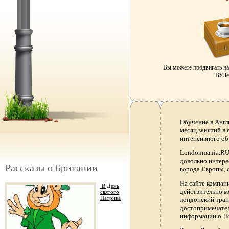
Вы можете продвигать н
ВУЗе 
Обучение в Англ
месяц занятий в
интенсивного об
Londonmania.RU 
довольно интере
Рассказы о Британии
города Европы, 
На сайте компа
В День
действительно м
святого
Патрика
лондонский тран
достопримечател
информации о Ло