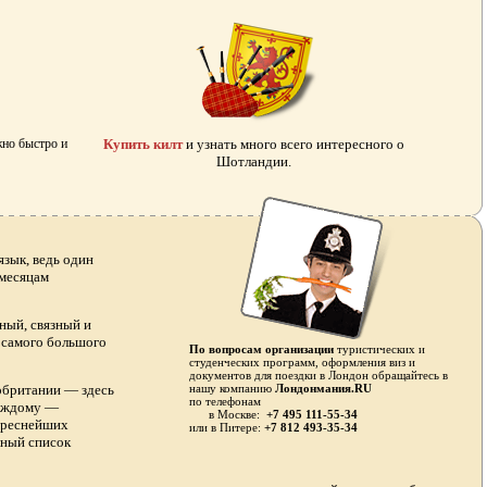
жно быстро и
Купить килт
и узнать много всего интересного о
Шотландии.
зык, ведь один
 месяцам
ный, связный и
я самого большого
По вопросам организации
туристических и
студенческих программ, оформления виз и
документов для поездки в Лондон обращайтесь в
обритании — здесь
нашу компанию
Лондонмания.RU
по телефонам
каждому —
в Москве:
+7 495 111-55-34
тереснейших
или в
Питере:
+7 812 493-35-34
лный список