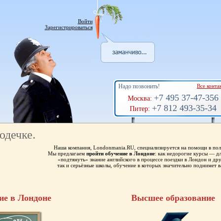
Войти
Зарегистрироваться
Надо позвонить!
Все конта
+7 495 37-47-356
Москва:
+7 812 493-35-34
Питер:
юдечке.
Наша компания, Londonmania.RU, специализируется на помощи в пол
Мы предлагаем
пройти обучение в Лондоне
: как недорогие курсы — 
«подтянуть» знание английского в процессе поездки в Лондон и др
так и серьёзные школы, обучение в которых значительно поднимет в
ие в Лондоне
Высшее образование