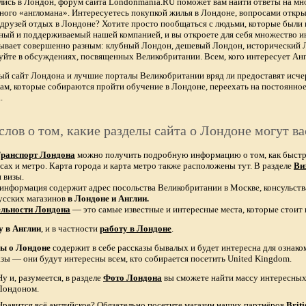
лись в Лондон, форум сайта Londonmania.RU поможет вам найти ответы на мно
тного «англомана». Интересуетесь покупкой жилья в Лондоне, вопросами откры
х друзей отдых в Лондоне? Хотите просто пообщаться с людьми, которые были 
ный и поддерживаемый нашей компанией, и вы откроете для себя множество ин
бывает совершенно разным: клубный Лондон, дешевый Лондон, исторический
уйте в обсуждениях, посвященных Великобритании. Всем, кого интересует Анг
ый сайт Лондона и лучшие порталы Великобритании вряд ли предоставят и
ам, которые собираются пройти обучение в Лондоне, переехать на постоянное
.
слов о том, какие разделы сайта о Лондоне могут ва
ранспорт Лондона
можно получить подробную информацию о том, как быстро 
сах и метро. Карта города и карта метро также расположены тут. В разделе
Ви
 визы.
 информация содержит адрес посольства Великобритании в Москве, консульств
усских магазинов
в Лондоне и Англии.
ельности Лондона
— это самые известные и интересные места, которые стоит 
у в Англии
, и в частности
работу в Лондоне
.
зы о Лондоне
содержит в себе рассказы бывалых и будет интересна для ознак
азы — они будут интересны всем, кто собирается посетить United Kingdom.
Ну и, разумеется, в разделе
Фото Лондона
вы сможете найти массу интересных 
Лондоном.
Нравится всё английское? Обязательно посетите магазин наших партнёров
Brit