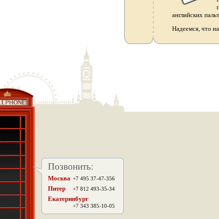
английских паль
Надеемся, что н
Позвонить:
Москва
+7 495 37-47-356
.
Питер
+7 812 493-35-34
Екатеринбург
+7 343 385-10-05