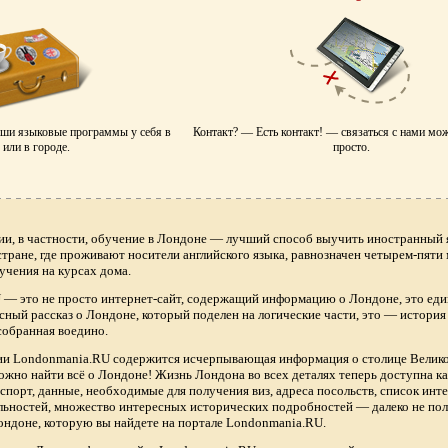
аши языковые программы у себя в
Контакт? — Есть контакт! — связаться с нами мо
или в городе.
просто.
ии, в частности, обучение в Лондоне — лучший способ выучить иностранный я
 стране, где проживают носители английского языка, равнозначен четырем-пяти
учения на курсах дома.
— это не просто интернет-сайт, содержащий информацию о Лондоне, это еди
сный рассказ о Лондоне, который поделен на логические части, это — истори
собранная воедино.
нии Londonmania.RU содержится исчерпывающая информация о столице Велик
ожно найти всё о Лондоне! Жизнь Лондона во всех деталях теперь доступна 
спорт, данные, необходимые для получения виз, адреса посольств, список ин
ьностей, множество интересных исторических подробностей — далеко не по
ндоне, которую вы найдете на портале Londonmania.RU.