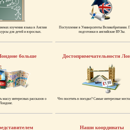
аммах изучения языка в Англии
Поступление в Университеты Великобритании.
урсы для детей и взрослых.
подготовки в английские ВУЗы.
Лондоне больше
Достопримечательности Ло
ь массу интересных рассказов о
Что посетить в поездке? Самые интересные места
Лондоне.
редставителем
Наши координаты