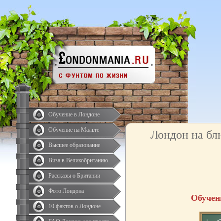
Обучение в Лондоне
Обучение на Мальте
Лондон на бл
Высшее образование
Виза в Великобританию
Рассказы о Британии
Фото Лондона
Обучен
10 фактов о Лондоне