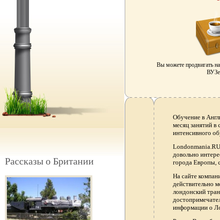
Вы можете продвигать н
ВУЗе 
Обучение в Англ
месяц занятий в
интенсивного об
Londonmania.RU 
довольно интере
Рассказы о Британии
города Европы, 
На сайте компа
действительно м
лондонский тран
достопримечател
информации о Ло