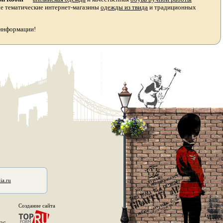
ые тематические интернет-магазины
одежды из твида
и традиционных
 информации!
ia.ru
Создание сайта