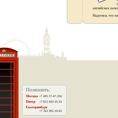
английских паль
Надеемся, что н
Позвонить:
Москва
+7 495 37-47-356
.
Питер
+7 812 493-35-34
Екатеринбург
+7 343 385-10-05