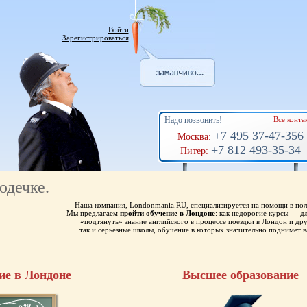
Войти
Зарегистрироваться
Надо позвонить!
Все конта
+7 495 37-47-356
Москва:
+7 812 493-35-34
Питер:
юдечке.
Наша компания, Londonmania.RU, специализируется на помощи в пол
Мы предлагаем
пройти обучение в Лондоне
: как недорогие курсы — 
«подтянуть» знание английского в процессе поездки в Лондон и др
так и серьёзные школы, обучение в которых значительно поднимет в
ие в Лондоне
Высшее образование