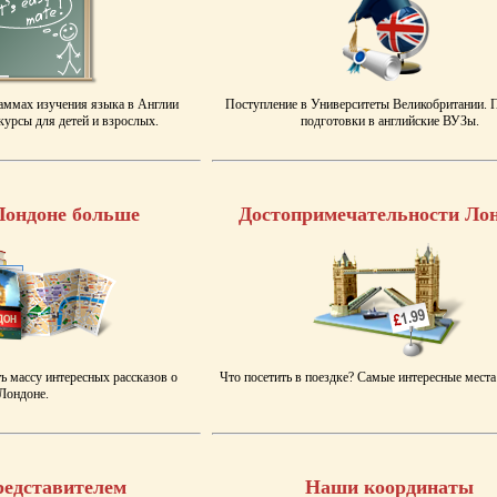
аммах изучения языка в Англии
Поступление в Университеты Великобритании.
урсы для детей и взрослых.
подготовки в английские ВУЗы.
Лондоне больше
Достопримечательности Ло
ь массу интересных рассказов о
Что посетить в поездке? Самые интересные места
Лондоне.
редставителем
Наши координаты