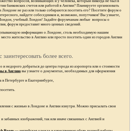
жество вопросов, возникающих и у человека, который никогда не был в
тия банковских счетов или работой в Англии? Планируете организовать
в Лондоне не раз или только собираются посетить его? Посетите форум о
тересного, найдете собеседников и, возможно, попутчиков! Вы узнаете,
 Лондон, учебный Лондон! Задайте форумчанам любые вопросы о
лия, форум предоставит много ценных сведений.
счерпывающую информацию о Лондоне, столь необходимую нашим
 место жительство в Англию или просто посетить один из городов Англии
с заинтересовать более всего.
и недорого добраться до центра города из аэропорта или о стоимости
зы в Англию
вы узнаете о документах, необходимых для оформления
а в Петербурге и Екатеринбурге,
посетить.
омления с жизнью в Лондоне и Англии изнутри. Можно присылать свои
и забавных изображений, так или иначе связанных с Англией и
ish Room
—
английская одежда
и качественная
обувь ручной работы