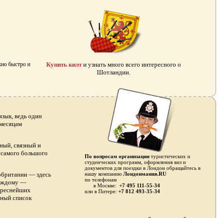
жно быстро и
Купить килт
и узнать много всего интересного о
Шотландии.
зык, ведь один
 месяцам
ный, связный и
я самого большого
По вопросам организации
туристических и
студенческих программ, оформления виз и
документов для поездки в Лондон обращайтесь в
обритании — здесь
нашу компанию
Лондонмания.RU
по телефонам
каждому —
в Москве:
+7 495 111-55-34
тереснейших
или в
Питере:
+7 812 493-35-34
лный список