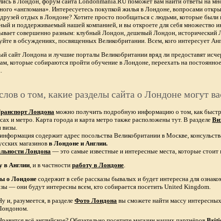
лись в Лондон, форум сайта Londonmania.RU поможет вам найти ответы на мно
тного «англомана». Интересуетесь покупкой жилья в Лондоне, вопросами откры
х друзей отдых в Лондоне? Хотите просто пообщаться с людьми, которые были 
ный и поддерживаемый нашей компанией, и вы откроете для себя множество ин
бывает совершенно разным: клубный Лондон, дешевый Лондон, исторический
уйте в обсуждениях, посвященных Великобритании. Всем, кого интересует Анг
ый сайт Лондона и лучшие порталы Великобритании вряд ли предоставят и
ам, которые собираются пройти обучение в Лондоне, переехать на постоянное
.
слов о том, какие разделы сайта о Лондоне могут ва
ранспорт Лондона
можно получить подробную информацию о том, как быстро 
сах и метро. Карта города и карта метро также расположены тут. В разделе
Ви
 визы.
 информация содержит адрес посольства Великобритании в Москве, консульств
усских магазинов
в Лондоне и Англии.
ельности Лондона
— это самые известные и интересные места, которые стоит 
у в Англии
, и в частности
работу в Лондоне
.
зы о Лондоне
содержит в себе рассказы бывалых и будет интересна для ознак
азы — они будут интересны всем, кто собирается посетить United Kingdom.
Ну и, разумеется, в разделе
Фото Лондона
вы сможете найти массу интересных 
Лондоном.
Нравится всё английское? Обязательно посетите магазин наших партнёров
Brit