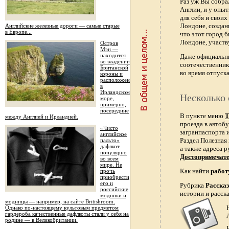
Раз уж Вы собра
Англии, и у опы
для себя и свои
Лондоне, создан
Английские железные дороги — самые старые
в Европе...
что этот город 
Лондоне, участв
Остров
Мэн —
находится
Даже официальн
во владении
соотечественник
Британской
во время отпуска
короны и
расположен
в
Ирландском
Несколько 
море,
примерно,
посередине
В пункте меню
Т
между Англией и Ирландией.
проезда в автобу
«Чисто
загранпаспорта и
английское
Раздел Полезная
пальто»
дафлкот
а также адреса р
популярно
Достопримечат
во всем
мире. Не
Как найти
работ
прочь
приобрести
его и
Рубрика
Расска
российские
истории и расск
модники и
модницы — например, на сайте Britishroom.
Однако по-настоящему культовым предметом
гардероба качественные дафлкоты стали у себя на
родине — в Великобритании.