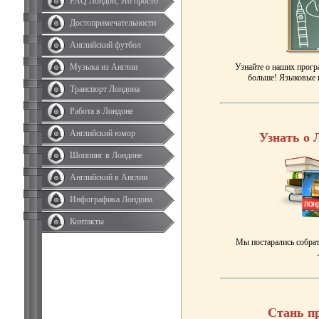
FAQ Лондон, это просто
Достопримечательности
Английский футбол
Музыка из Англии
Узнайте о наших прогр
больше! Языковые к
Транспорт Лондона
Работа в Лондоне
Английский юмор
Узнать о 
Шоппинг в Лондоне
Английский в Англии
Инфографика Лондона
Контакты
Мы постарались собрат
Стань п