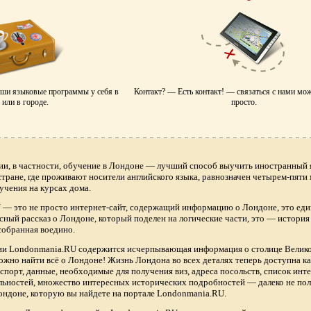
аши языковые программы у себя в
Контакт? — Есть контакт! — связаться с нами мо
или в городе.
просто.
ии, в частности, обучение в Лондоне — лучший способ выучить иностранный я
 стране, где проживают носители английского языка, равнозначен четырем-пяти
учения на курсах дома.
— это не просто интернет-сайт, содержащий информацию о Лондоне, это еди
сный рассказ о Лондоне, который поделен на логические части, это — истори
собранная воедино.
нии Londonmania.RU содержится исчерпывающая информация о столице Велик
ожно найти всё о Лондоне! Жизнь Лондона во всех деталях теперь доступна 
спорт, данные, необходимые для получения виз, адреса посольств, список ин
ьностей, множество интересных исторических подробностей — далеко не по
ндоне, которую вы найдете на портале Londonmania.RU.